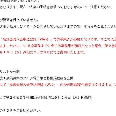
次募集は実施いたしません。
となります。現在ご入会の手続きは承っておりませんのでご注意ください。
び発送は行っていません。
グ電子版およびＰＤＦを公開させていただきますので、そちらをご覧くださ
「新規会員入会申込登録（Web）」での手続きが必要となります。そこで入
ます。ただし、１.５次募集までに全ての募集馬が満口となった場合、第２次
月１６日（水）夕刻にクラブＨＰにてご案内いたします。
リストを公開
度１歳馬募集カタログ電子版と募集馬動画を公開
て「新規会員入会申込登録（Web）」の受付開始(受付締切は９月２３日（水
にて第２次募集受付開始(受付締切は９月２４日（木）PM5時)
のＰＤＦをご参照ください。