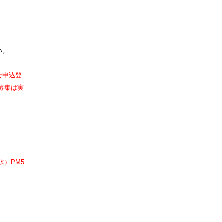
い。
会申込登
募集は実
）PM5