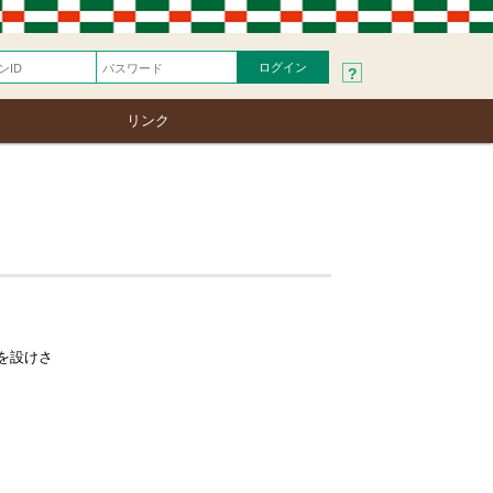
?
リンク
を設けさ
）