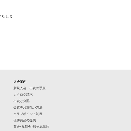
いたしま
入会案内
新規入会・出資の手順
カタログ請求
出資と分配
会費等お支払い方法
クラブポイント制度
優勝賞品の提供
賞金･見舞金･競走馬保険