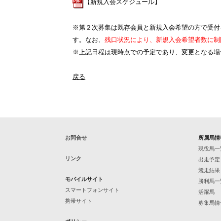
【新規入会スケジュール】
※第２次募集は既存会員と新規入会希望の方で受付
す。なお、
残口状況により、新規入会希望者数に制
※上記日程は現時点での予定であり、変更となる場
戻る
お問合せ
所属馬情
現役馬一
リンク
出走予定
競走結果
モバイルサイト
勝利馬一
スマートフォンサイト
活躍馬
携帯サイト
募集馬情