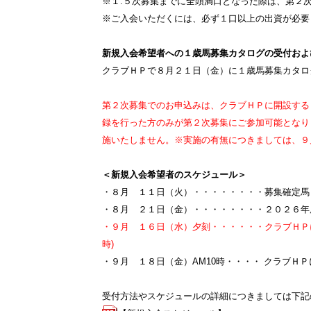
※１.５次募集までに全頭満口となった際は、第２
※ご入会いただくには、必ず１口以上の出資が必要
新規入会希望者への１歳馬募集カタログの受付およ
クラブＨＰで８月２１日（金）に１歳馬募集カタロ
第２次募集でのお申込みは、クラブＨＰに開設する
録を行った方のみが第２次募集にご参加可能となり
施いたしません。※実施の有無につきましては、９
＜新規入会希望者のスケジュール＞
・８月 １１日（火）・・・・・・・・募集確定馬
・８月 ２１日（金）・・・・・・・・２０２６年
・９月 １６日（水）夕刻・・・・・・クラブＨＰに
時)
・９月 １８日（金）AM10時・・・・ クラブＨＰ
受付方法やスケジュールの詳細につきましては下記