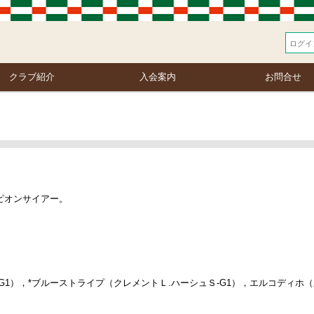
クラブ紹介
入会案内
お問合せ
ピオンサイアー。
G1），*ブルーストライプ（クレメントＬ.ハーシュＳ-G1），エルコディホ（