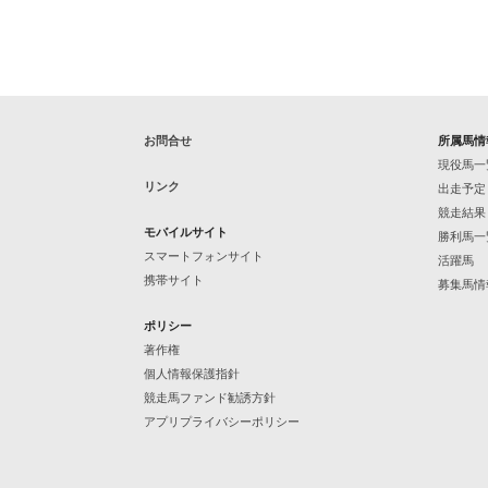
お問合せ
所属馬情
現役馬一
リンク
出走予定
競走結果
モバイルサイト
勝利馬一
スマートフォンサイト
活躍馬
携帯サイト
募集馬情
ポリシー
著作権
個人情報保護指針
競走馬ファンド勧誘方針
アプリプライバシーポリシー