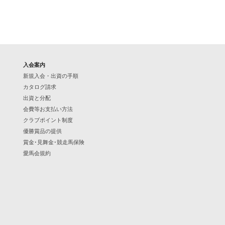
入会案内
新規入会・出資の手順
カタログ請求
出資と分配
会費等お支払い方法
クラブポイント制度
優勝賞品の提供
賞金･見舞金･競走馬保険
愛馬会規約