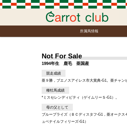
所属馬情報
Not For Sale
1994年生 鹿毛 亜国産
競走成績
亜９勝，ブエノスアイレス市大賞典-G1。亜チャン
種牡馬成績
*ミスセレンディピティ（ゲイムリーＳ-G1）。
母の父として
ブループライズ（ＢＣディスタフ-G1，亜オークス-
ュベナイルフィリーズ-G1）