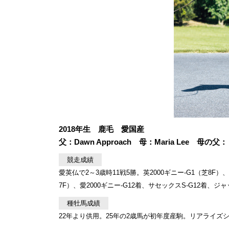
2018年生 鹿毛 愛国産
父：Dawn Approach 母：Maria Lee 
競走成績
愛英仏で2～3歳時11戦5勝。英2000ギニー-G1（芝8F）、セント
7F）、愛2000ギニー-G12着、サセックスS-G12着、ジ
種牡馬成績
22年より供用。25年の2歳馬が初年度産駒。リアライズ