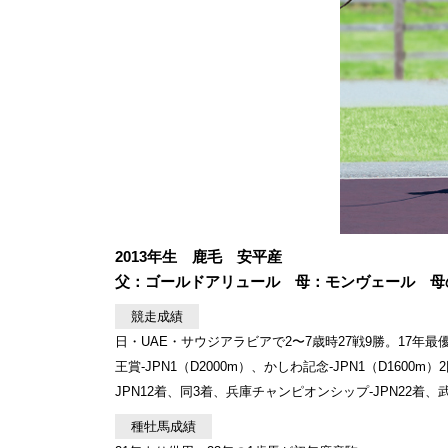
2013年生 鹿毛 安平産
父：ゴールドアリュール 母：モンヴェール 母
競走成績
日・UAE・サウジアラビアで2〜7歳時27戦9勝。17年最優
王賞-JPN1（D2000m）、かしわ記念-JPN1（D1600
JPN12着、同3着、兵庫チャンピオンシップ-JPN22着、武
種牡馬成績