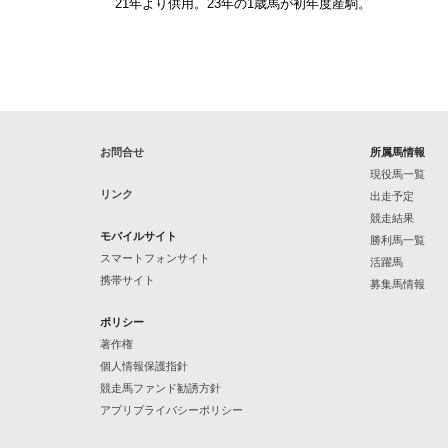
21年より供用。23年の1歳馬が初年度産駒。
お問合せ
所属馬情報
現役馬一覧
リンク
出走予定
競走結果
モバイルサイト
勝利馬一覧
スマートフォンサイト
活躍馬
携帯サイト
募集馬情報
ポリシー
著作権
個人情報保護指針
競走馬ファンド勧誘方針
アプリプライバシーポリシー