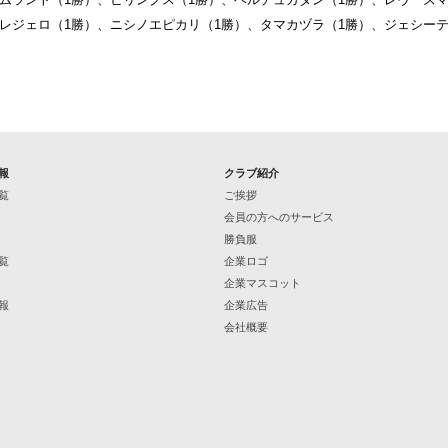
レジェロ（1勝）、ニシノエピカリ（1勝）、タマカヅラ（1勝）、ジェシーテ
報
クラブ紹介
覧
ご挨拶
会員の方へのサービス
勝負服
覧
企業ロゴ
企業マスコット
報
企業広告
会社概要