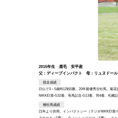
2015年生 鹿毛 安平産
父：ディープインパクト 母：リュヌドール 母の
競走成績
日仏で3～5歳時12戦5勝。20年最優秀古牡馬。菊花賞-
NIKKEI賞-G32着、有馬記念-G13着、同4着、札幌記
種牡馬成績
21年より供用。インパクトシー（ラジオNIKKEI
クローネ（1勝）、ウィッシュツリー（1勝）、エル