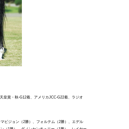
天皇賞・秋-G12着、アメリカJCC-G22着、ラジオ
リシマビジョン（2勝）、フォルテム（2勝）、エデル
マン（1勝）、ダノンセンチュリー（1勝）、レイヤー