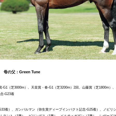
父：Green Tune
G1（芝3000m）、天皇賞・春-G1（芝3200m）2回、山藤賞（芝1800m）、
念-G23着
賞-G33着）、ガンバルマン（弥生賞ディープインパクト記念-G25着）、ノビ
ムラント（1勝）、ビリングス（1勝）、ベルチュガダン（1勝）、レヴーズ