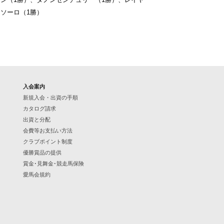
ソーロ（1勝）
入会案内
新規入会・出資の手順
カタログ請求
出資と分配
会費等お支払い方法
クラブポイント制度
優勝賞品の提供
賞金･見舞金･競走馬保険
愛馬会規約