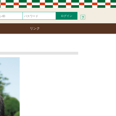
?
リンク