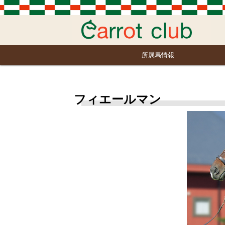
所属馬情報
フィエールマン