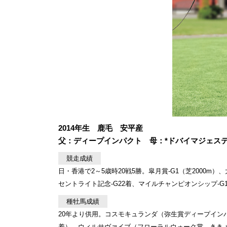
2014年生 鹿毛 安平産
父：ディープインパクト 母：*ドバイマジェスティ 母の
競走成績
日・香港で2～5歳時20戦5勝。皐月賞-G1（芝2000m）、
セントライト記念-G22着、マイルチャンピオンシップ-G13
種牡馬成績
20年より供用。コスモキュランダ（弥生賞ディープインパクト
着）、ウィルサヴァイブ（フローラルウォーク賞、ききょ