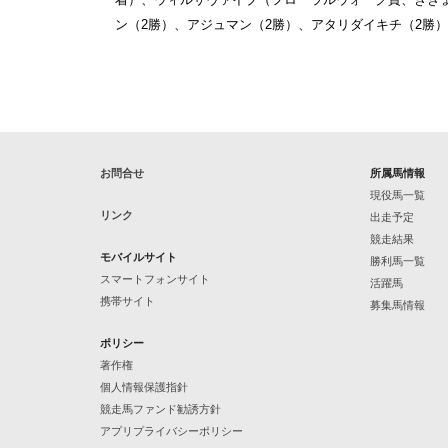
ン（2勝）、アジュマン（2勝）、アタリダイキチ（2勝）
お問合せ
所属馬情報
現役馬一覧
リンク
出走予定
競走結果
モバイルサイト
勝利馬一覧
スマートフォンサイト
活躍馬
携帯サイト
募集馬情報
ポリシー
著作権
個人情報保護指針
競走馬ファンド勧誘方針
アプリプライバシーポリシー