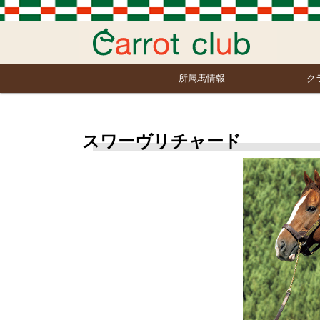
所属馬情報
ク
スワーヴリチャード