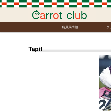
所属馬情報
ク
Tapit