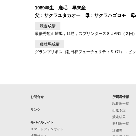
1989年生 鹿毛 早来産
父：サクラユタカオー 母：サクラハゴロモ 母
競走成績
最優秀短距離馬，11勝，スプリンターズＳ-JPN1（２回
種牡馬成績
グランプリボス（朝日杯フューチュリティＳ-G1），ビッ
お問合せ
所属馬情報
現役馬一覧
リンク
出走予定
競走結果
モバイルサイト
勝利馬一覧
スマートフォンサイト
活躍馬
携帯サイト