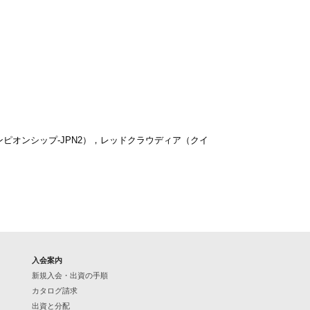
ンピオンシップ-JPN2），レッドクラウディア（クイ
入会案内
新規入会・出資の手順
カタログ請求
出資と分配