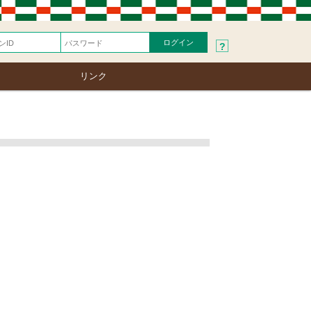
?
リンク