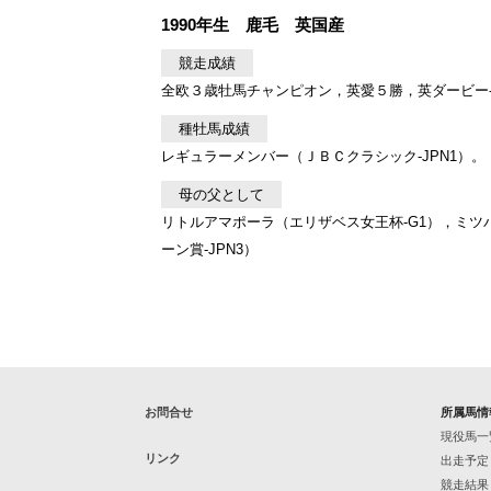
1990年生 鹿毛 英国産
競走成績
全欧３歳牡馬チャンピオン，英愛５勝，英ダービー-G
種牡馬成績
レギュラーメンバー（ＪＢＣクラシック-JPN1）。
母の父として
リトルアマポーラ（エリザベス女王杯-G1），ミツバ
ーン賞-JPN3）
お問合せ
所属馬情
現役馬一
リンク
出走予定
競走結果