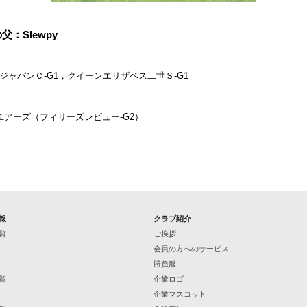
母の父：Slewpy
ャパンＣ-G1，クイーンエリザベス二世Ｓ-G1
ユアーズ（フィリーズレビュー-G2）
報
クラブ紹介
覧
ご挨拶
会員の方へのサービス
勝負服
覧
企業ロゴ
企業マスコット