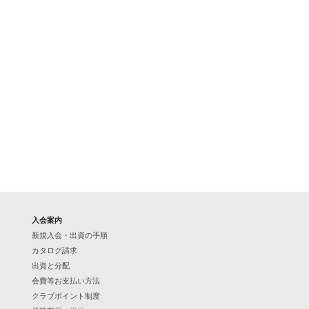
入会案内
新規入会・出資の手順
カタログ請求
出資と分配
会費等お支払い方法
クラブポイント制度