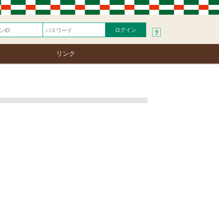
?
リンク