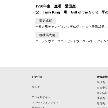
1998年生 鹿毛 愛国産
父：Fairy King 母：Gift of the Night 
競走成績
全欧古馬チャンピオン，英仏伊・中央・香港13勝，ジ
種牡馬成績
エーシンヴァーゴウ（セントウルＳ-G2），アイム
お問合せ
所属馬情
現役馬一
リンク
出走予定
競走結果
モバイルサイト
勝利馬一
スマートフォンサイト
活躍馬
携帯サイト