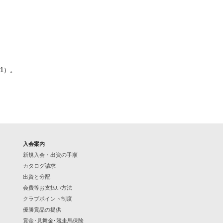
1）。
入会案内
新規入会・出資の手順
カタログ請求
出資と分配
会費等お支払い方法
クラブポイント制度
優勝賞品の提供
賞金･見舞金･競走馬保険