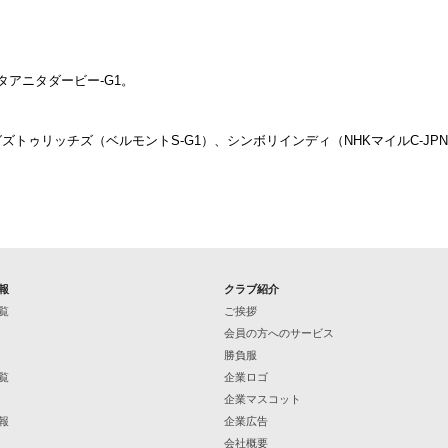
ンタアニタダービー-G1。
ズトゥリッチズ（ベルモントS-G1）、シンボリインディ（NHKマイルC-JPN
報
クラブ紹介
覧
ご挨拶
会員の方へのサービス
勝負服
覧
企業ロゴ
企業マスコット
報
企業広告
会社概要