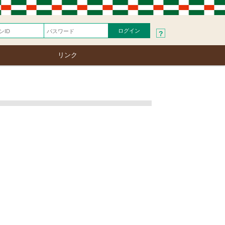
?
リンク