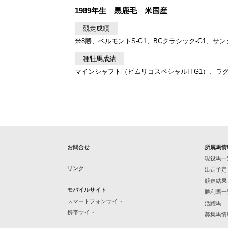
1989年生 黒鹿毛 米国産
競走成績
米8勝、ベルモントS-G1、BCクラシック-G1、サ
種牡馬成績
マインシャフト（ピムリコスペシャルH-G1）、ラグ
お問合せ
所属馬情
現役馬一
リンク
出走予定
競走結果
モバイルサイト
勝利馬一
スマートフォンサイト
活躍馬
携帯サイト
募集馬情