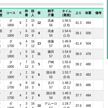
候
枠
頭
騎手
タイム
コース
Ｒ
着
上り
体重
備考
態
番
人
斤量
(着差)
晴
ダ
2
15
高倉
1:56.5
9
12
41.3
494
稍
1800
2
6
56
(2.8)
雨
ダ
6
15
高倉
1:54.6
7
4
39.1
500
重
1800
10
8
55
(1.0)
雨
ダ
4
16
後藤
1:49.9
9
13
41.4
504
稍
1700
7
12
57
(4.6)
晴
ダ
5
16
藤田
1:54.9
7
11
38.0
478
良
1800
9
1
57
(1.6)
晴
ダ
7
15
戸崎
1:55.6
7
5
39.2
480
良
1800
12
3
57
(0.5)
曇
ダ
2
16
国分恭
1:53.7
7
6
38.0
482
重
1800
3
6
55
(0.9)
晴
ダ
8
16
古川
1:48.2
9
5
39.5
486
良
1700
16
3
57
(2.1)
曇
ダ
2
16
国分恭
1:48.3
4
6
37.7
494
良
1700
4
2
54
(0.9)
晴
ダ
3
16
デムーロ
1:24.7
7
10
37.6
488