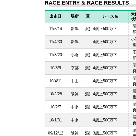
RACE ENTRY & RACE RESULTS
天
出走日
場所
区
レース名
状
11/5/14
新潟
混)
4歳上500万下
小
11/4/30
新潟
4歳上500万下
11/3/20
小倉
混)
4歳上500万下
10/5/9
京都
混)
4歳上500万下
10/4/11
中山
4歳上500万下
10/2/28
阪神
混)
4歳上500万下
10/2/7
中京
混)
4歳上500万下
10/1/31
中京
4歳上500万下
09/12/12
阪神
混)
3歳上500万下