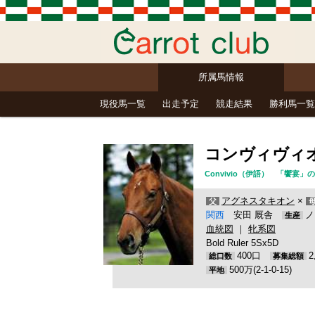
所属馬情報
現役馬一覧
出走予定
競走結果
勝利馬一覧
コンヴィヴィ
Convivio（伊語） 「饗宴
アグネスタキオン
×
父
関西
安田 厩舎
ノ
生産
血統図
｜
牝系図
Bold Ruler 5Sx5D
400口
総口数
募集総額
500万(2-1-0-15)
平地