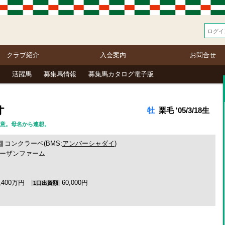
クラブ紹介
入会案内
お問合せ
活躍馬
募集馬情報
募集馬カタログ電子版
オ
牡
栗毛 '05/3/18生
」の意。母名から連想。
コンクラーベ(BMS:
アンバーシャダイ
)
母
ーザンファーム
2,400万円
60,000円
1口出資額