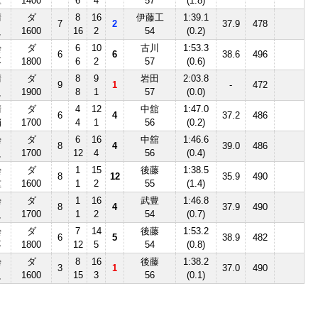
重
1400
6
4
57
(1.8)
晴
ダ
8
16
伊藤工
1:39.1
7
2
37.9
478
良
1600
16
2
54
(0.2)
曇
ダ
6
10
古川
1:53.3
6
6
38.6
496
不
1800
6
2
57
(0.6)
晴
ダ
8
9
岩田
2:03.8
9
1
-
472
良
1900
8
1
57
(0.0)
晴
ダ
4
12
中舘
1:47.0
6
4
37.2
486
稍
1700
4
1
56
(0.2)
曇
ダ
6
16
中舘
1:46.6
8
4
39.0
486
良
1700
12
4
56
(0.4)
曇
ダ
1
15
後藤
1:38.5
8
12
35.9
490
重
1600
1
2
55
(1.4)
曇
ダ
1
16
武豊
1:46.8
8
4
37.9
490
良
1700
1
2
54
(0.7)
曇
ダ
7
14
後藤
1:53.2
6
5
38.9
482
不
1800
12
5
54
(0.8)
曇
ダ
8
16
後藤
1:38.2
3
1
37.0
490
良
1600
15
3
56
(0.1)