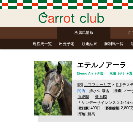
所属馬情報
ク
現役馬一覧
出走予定
競走結果
勝利馬一覧
エテルノアーラ
Eterno Ala（伊語） 永遠（伊）
エフフォーリア
×
デステ
父
母
関西
清水久 厩舎
ノー
生産
血統図
｜
牝系図
＊サンデーサイレンス 3D×4S×
400口
2,80
総口数
募集総額
新馬
平地