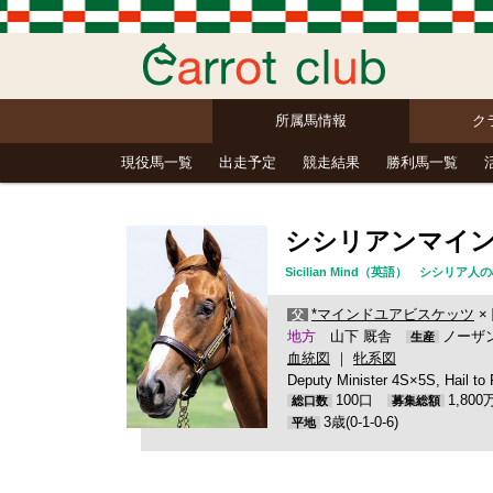
所属馬情報
ク
現役馬一覧
出走予定
競走結果
勝利馬一覧
シシリアンマイ
Sicilian Mind（英語） シシリ
*マインドユアビスケッツ
×
父
地方
山下 厩舎
ノーザ
生産
血統図
｜
牝系図
Deputy Minister 4S×5S, Hail t
100口
1,80
総口数
募集総額
3歳(0-1-0-6)
平地