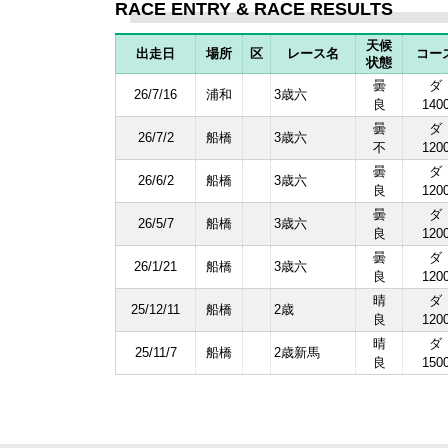
RACE ENTRY & RACE RESULTS
天候
出走日
場所
区
レース名
コー
状態
曇
ダ
26/7/16
浦和
3歳六
良
140
曇
ダ
26/7/2
船橋
3歳六
不
120
曇
ダ
26/6/2
船橋
3歳六
良
120
曇
ダ
26/5/7
船橋
3歳六
良
120
曇
ダ
26/1/21
船橋
3歳六
良
120
晴
ダ
25/12/11
船橋
2歳
良
120
晴
ダ
25/11/7
船橋
2歳新馬
良
150