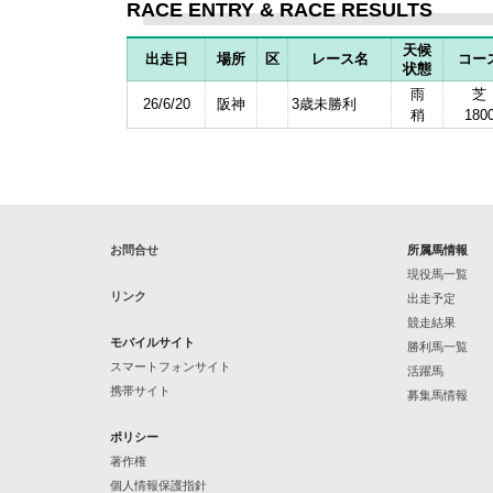
RACE ENTRY & RACE RESULTS
天候
出走日
場所
区
レース名
コー
状態
雨
芝
26/6/20
阪神
3歳未勝利
稍
180
お問合せ
所属馬情報
現役馬一覧
リンク
出走予定
競走結果
モバイルサイト
勝利馬一覧
スマートフォンサイト
活躍馬
携帯サイト
募集馬情報
ポリシー
著作権
個人情報保護指針