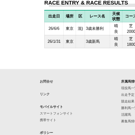
RACE ENTRY & RACE RESULTS
天候
出走日
場所
区
レース名
コー
状態
晴
芝
26/6/6
東京
混)
3歳未勝利
良
200
晴
芝
26/1/31
東京
3歳新馬
良
180
お問合せ
所属馬情
現役馬一
リンク
出走予定
競走結果
モバイルサイト
勝利馬一
スマートフォンサイト
活躍馬
携帯サイト
募集馬情
ポリシー