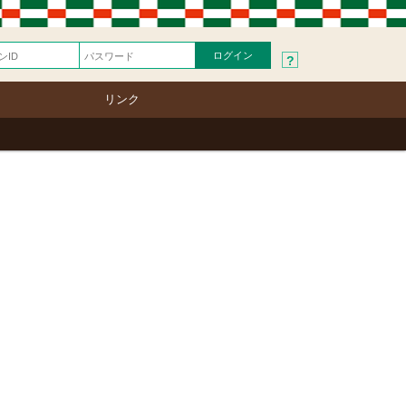
?
リンク