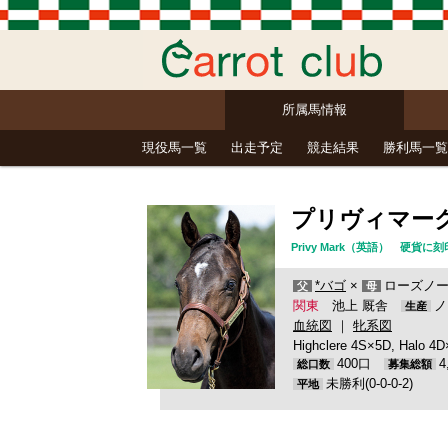
所属馬情報
現役馬一覧
出走予定
競走結果
勝利馬一覧
プリヴィマー
Privy Mark（英語） 硬
*バゴ
×
ローズノーブ
父
母
関東
池上 厩舎
ノ
生産
血統図
｜
牝系図
Highclere 4S×5D, Halo 4
400口
総口数
募集総額
未勝利(0-0-0-2)
平地