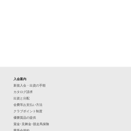
入会案内
新規入会・出資の手順
カタログ請求
出資と分配
会費等お支払い方法
クラブポイント制度
優勝賞品の提供
賞金･見舞金･競走馬保険
愛馬会規約