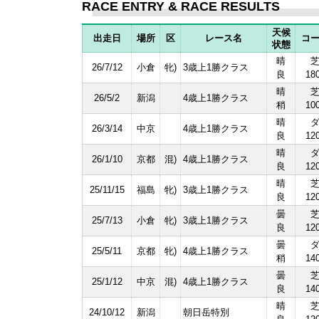
RACE ENTRY & RACE RESULTS
天候
出走日
場所
区
レース名
コ
状態
晴
26/7/12
小倉
牝)
3歳上1勝クラス
良
18
晴
26/5/2
新潟
4歳上1勝クラス
稍
10
晴
26/3/14
中京
4歳上1勝クラス
良
12
晴
26/1/10
京都
混)
4歳上1勝クラス
良
12
晴
25/11/15
福島
牝)
3歳上1勝クラス
良
12
曇
25/7/13
小倉
牝)
3歳上1勝クラス
良
12
曇
25/5/11
京都
牝)
4歳上1勝クラス
稍
14
曇
25/1/12
中京
混)
4歳上1勝クラス
良
14
晴
24/10/12
新潟
朝日岳特別