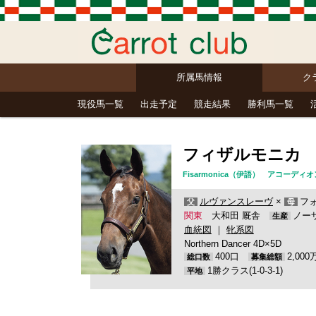
所属馬情報
ク
現役馬一覧
出走予定
競走結果
勝利馬一覧
フィザルモニカ
Fisarmonica（伊語） アコーデ
ルヴァンスレーヴ
×
フォ
父
母
関東
大和田 厩舎
ノー
生産
血統図
｜
牝系図
Northern Dancer 4D×5D
400口
2,00
総口数
募集総額
1勝クラス(1-0-3-1)
平地