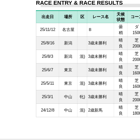
RACE ENTRY & RACE RESULTS
天候
出走日
場所
区
レース名
コー
状態
曇
ダ
25/11/12
名古屋
Ｂ
稍
150
晴
芝
25/8/16
新潟
3歳未勝利
良
200
晴
芝
25/8/3
新潟
混)
3歳未勝利
良
200
晴
芝
25/6/7
東京
3歳未勝利
良
160
晴
芝
25/5/11
東京
混)
3歳未勝利
良
160
晴
芝
25/3/1
中山
牝)
3歳未勝利
良
200
晴
芝
24/12/8
中山
混)
2歳新馬
良
180