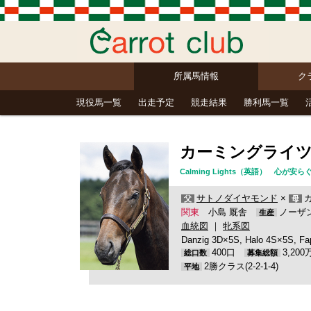
所属馬情報
ク
現役馬一覧
出走予定
競走結果
勝利馬一覧
カーミングライ
Calming Lights（英語） 心が
サトノダイヤモンド
×
父
母
関東
小島 厩舎
ノーザ
生産
血統図
｜
牝系図
Danzig 3D×5S, Halo 4S×5S, Fa
400口
3,20
総口数
募集総額
2勝クラス(2-2-1-4)
平地