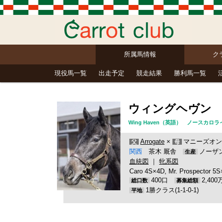
所属馬情報
ク
現役馬一覧
出走予定
競走結果
勝利馬一覧
ウィングヘヴン
Wing Haven（英語） ノースカ
Arrogate
×
マニーズオン
父
母
関西
茶木 厩舎
ノーザ
生産
血統図
｜
牝系図
Caro 4S×4D, Mr. Prospector 
400口
2,40
総口数
募集総額
1勝クラス(1-1-0-1)
平地