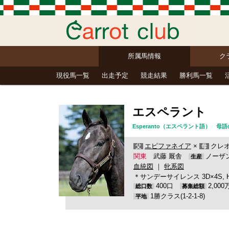
所属馬情報
ク
現役馬一覧
出走予定
競走結果
勝利馬一覧
エスペラント
Esperanto（エスペラント語）
エピファネイア
×
クレオ
父
母
関東
武藤 厩舎
ノーザ
生産
血統図
｜
牝系図
＊サンデーサイレンス 3D×4S, Hail t
400口
2,00
総口数
募集総額
1勝クラス(1-2-1-8)
平地