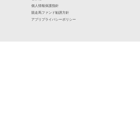
個人情報保護指針
競走馬ファンド勧誘方針
アプリプライバシーポリシー