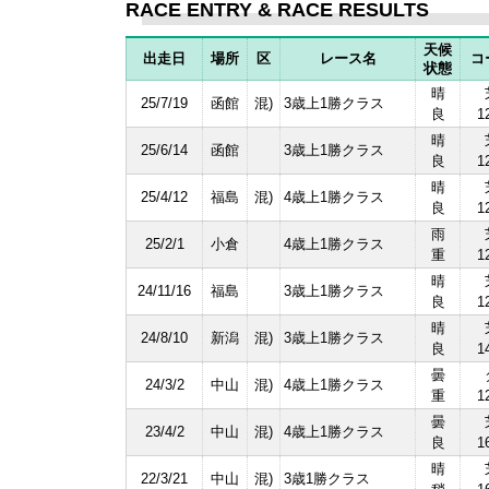
RACE ENTRY & RACE RESULTS
天候
出走日
場所
区
レース名
コ
状態
晴
25/7/19
函館
混)
3歳上1勝クラス
良
1
晴
25/6/14
函館
3歳上1勝クラス
良
1
晴
25/4/12
福島
混)
4歳上1勝クラス
良
1
雨
25/2/1
小倉
4歳上1勝クラス
重
1
晴
24/11/16
福島
3歳上1勝クラス
良
1
晴
24/8/10
新潟
混)
3歳上1勝クラス
良
1
曇
24/3/2
中山
混)
4歳上1勝クラス
重
1
曇
23/4/2
中山
混)
4歳上1勝クラス
良
1
晴
22/3/21
中山
混)
3歳1勝クラス