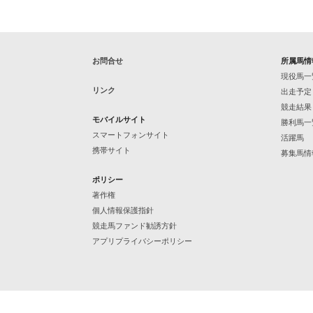
お問合せ
所属馬情
現役馬一
リンク
出走予定
競走結果
モバイルサイト
勝利馬一
スマートフォンサイト
活躍馬
携帯サイト
募集馬情
ポリシー
著作権
個人情報保護指針
競走馬ファンド勧誘方針
アプリプライバシーポリシー