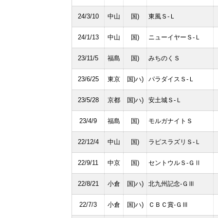
24/3/10
中山
国)
東風Ｓ-Ｌ
24/1/13
中山
国)
ニューイヤーＳ-Ｌ
23/11/5
福島
国)
みちのくＳ
23/6/25
東京
国)ハ)
パラダイスＳ-Ｌ
23/5/28
京都
国)ハ)
安土城Ｓ-Ｌ
23/4/9
福島
国)
モルガナイトＳ
22/12/4
中山
国)
ラピスラズリＳ-Ｌ
22/9/11
中京
国)
セントウルＳ-ＧⅡ
22/8/21
小倉
国)ハ)
北九州記念-ＧⅢ
22/7/3
小倉
国)ハ)
ＣＢＣ賞-ＧⅢ