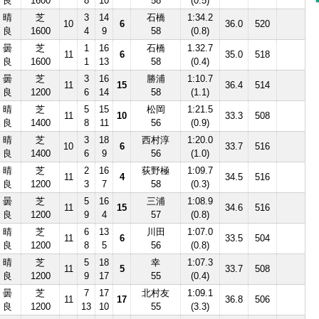
良
1600
8
10
58
(0.5)
晴
芝
3
14
石橋
1:34.2
10
6
36.0
520
良
1600
4
9
58
(0.8)
曇
芝
1
16
石橋
1.32.7
11
6
35.0
518
良
1600
1
13
58
(0.4)
曇
芝
3
16
勝浦
1:10.7
11
15
36.4
514
良
1200
6
14
58
(1.1)
晴
芝
5
15
松岡
1:21.5
11
10
33.3
508
良
1400
8
11
56
(0.9)
晴
芝
3
18
西村淳
1:20.0
10
6
33.7
516
良
1400
6
9
56
(1.0)
晴
芝
2
16
荻野極
1:09.7
11
4
34.5
516
良
1200
3
7
58
(0.3)
曇
芝
5
16
三浦
1:08.9
11
15
34.6
516
良
1200
9
4
57
(0.8)
晴
芝
6
13
川田
1:07.0
11
6
33.5
504
良
1200
8
5
56
(0.8)
晴
芝
5
18
幸
1:07.3
11
5
33.7
508
良
1200
9
17
55
(0.4)
曇
芝
7
17
北村友
1:09.1
11
17
36.8
506
良
1200
13
10
55
(3.3)