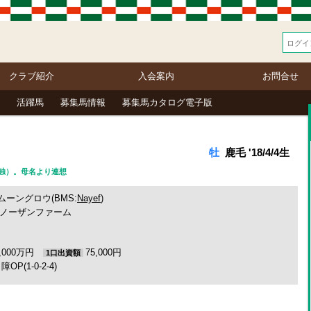
クラブ紹介
入会案内
お問合せ
活躍馬
募集馬情報
募集馬カタログ電子版
牡
鹿毛 '18/4/4生
行（独）。母名より連想
ムーングロウ(BMS:
Nayef
)
ノーザンファーム
3,000万円
75,000円
1口出資額
障OP(1-0-2-4)