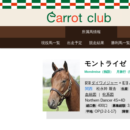
所属馬情報
現役馬一覧
出走予定
競走結果
勝利馬一覧
モントライゼ
Mondreise（独語） 月旅
ダイワメジャー
×
父
母
関西
松永幹 厩舎
生産
血統図
｜
牝系図
Northern Dancer 4S×4D
400口
総口数
募集総額
OP(2-2-1-17)
平地
障害