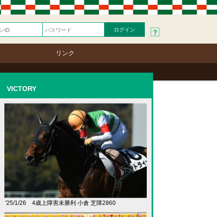
?
リンク
VICTORY
'25/1/26 4歳上障害未勝利 小倉 芝障2860