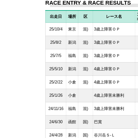
RACE ENTRY & RACE RESULTS
出走日
場所
区
レース名
25/10/4
東京
混)
3歳上障害ＯＰ
25/8/2
新潟
混)
3歳上障害ＯＰ
25/7/5
福島
混)
3歳上障害ＯＰ
25/5/10
新潟
混)
4歳上障害ＯＰ
25/2/22
小倉
混)
4歳上障害ＯＰ
25/1/26
小倉
4歳上障害未勝利
24/11/16
福島
混)
3歳上障害未勝利
24/6/30
函館
国)
巴賞
24/4/28
新潟
国)
谷川岳Ｓ-Ｌ