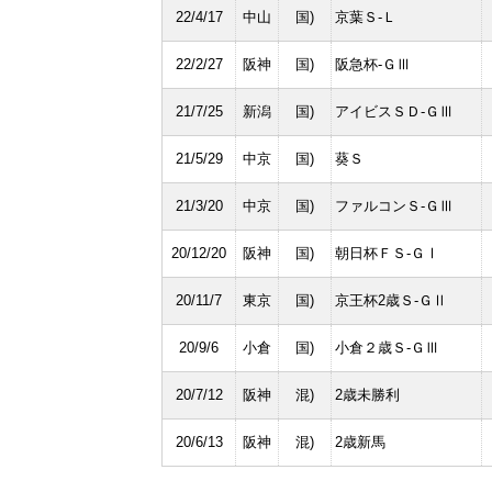
22/4/17
中山
国)
京葉Ｓ-Ｌ
22/2/27
阪神
国)
阪急杯-ＧⅢ
21/7/25
新潟
国)
アイビスＳＤ-ＧⅢ
21/5/29
中京
国)
葵Ｓ
21/3/20
中京
国)
ファルコンＳ-ＧⅢ
20/12/20
阪神
国)
朝日杯ＦＳ-ＧⅠ
20/11/7
東京
国)
京王杯2歳Ｓ-ＧⅡ
20/9/6
小倉
国)
小倉２歳Ｓ-ＧⅢ
20/7/12
阪神
混)
2歳未勝利
20/6/13
阪神
混)
2歳新馬