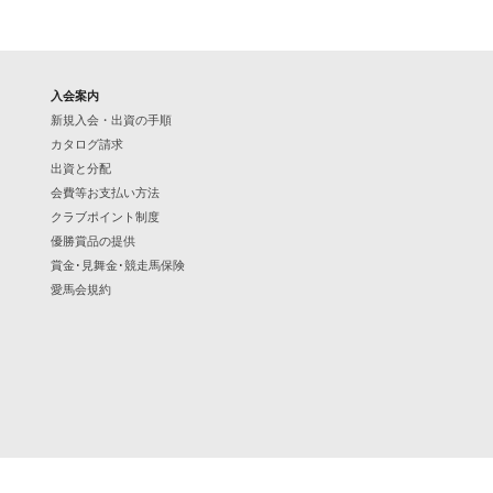
入会案内
新規入会・出資の手順
カタログ請求
出資と分配
会費等お支払い方法
クラブポイント制度
優勝賞品の提供
賞金･見舞金･競走馬保険
愛馬会規約