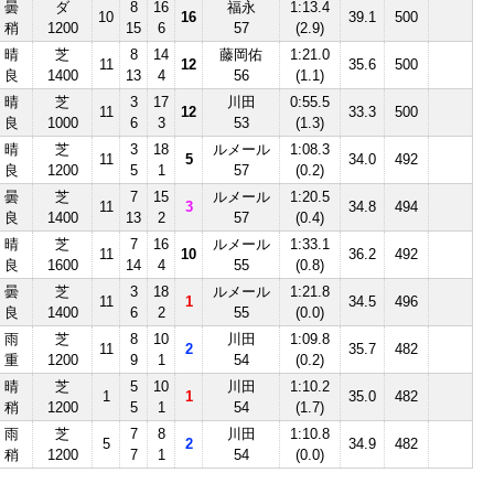
曇
ダ
8
16
福永
1:13.4
10
16
39.1
500
稍
1200
15
6
57
(2.9)
晴
芝
8
14
藤岡佑
1:21.0
11
12
35.6
500
良
1400
13
4
56
(1.1)
晴
芝
3
17
川田
0:55.5
11
12
33.3
500
良
1000
6
3
53
(1.3)
晴
芝
3
18
ルメール
1:08.3
11
5
34.0
492
良
1200
5
1
57
(0.2)
曇
芝
7
15
ルメール
1:20.5
11
3
34.8
494
良
1400
13
2
57
(0.4)
晴
芝
7
16
ルメール
1:33.1
11
10
36.2
492
良
1600
14
4
55
(0.8)
曇
芝
3
18
ルメール
1:21.8
11
1
34.5
496
良
1400
6
2
55
(0.0)
雨
芝
8
10
川田
1:09.8
11
2
35.7
482
重
1200
9
1
54
(0.2)
晴
芝
5
10
川田
1:10.2
1
1
35.0
482
稍
1200
5
1
54
(1.7)
雨
芝
7
8
川田
1:10.8
5
2
34.9
482
稍
1200
7
1
54
(0.0)