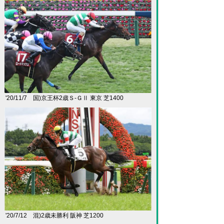
'20/11/7 国)京王杯2歳Ｓ-ＧⅡ 東京 芝1400
'20/7/12 混)2歳未勝利 阪神 芝1200