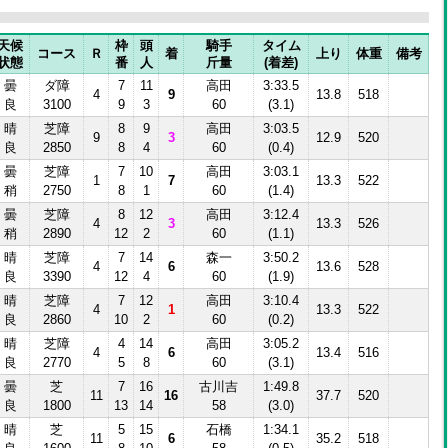
天候
枠
頭
騎手
タイム
コース
Ｒ
着
上り
体重
備考
状態
番
人
斤量
(着差)
曇
ダ障
7
11
高田
3:33.5
4
9
13.8
518
良
3100
9
3
60
(3.1)
晴
芝障
8
9
高田
3:03.5
9
3
12.9
520
良
2850
8
4
60
(0.4)
曇
芝障
7
10
高田
3:03.1
1
7
13.3
522
稍
2750
8
1
60
(1.4)
曇
芝障
8
12
高田
3:12.4
4
3
13.3
526
稍
2890
12
2
60
(1.1)
晴
芝障
7
14
森一
3:50.2
4
6
13.6
528
良
3390
12
4
60
(1.9)
晴
芝障
7
12
高田
3:10.4
4
1
13.3
522
良
2860
10
2
60
(0.2)
晴
芝障
4
14
高田
3:05.2
4
6
13.4
516
良
2770
5
8
60
(3.1)
曇
芝
7
16
古川吉
1:49.8
11
16
37.7
520
良
1800
13
14
58
(3.0)
晴
芝
5
15
石橋
1:34.1
11
6
35.2
518