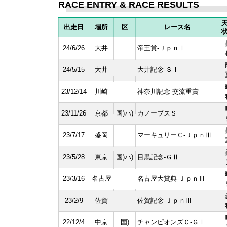
RACE ENTRY & RACE RESULTS
出走日
場所
区
レース名
24/6/26
大井
帝王賞-ＪｐｎⅠ
24/5/15
大井
大井記念-ＳⅠ
23/12/14
川崎
神奈川記念-交流重賞
23/11/26
京都
国)ハ)
カノープスＳ
23/7/17
盛岡
マーキュリーＣ-ＪｐｎⅢ
23/5/28
東京
国)ハ)
目黒記念-ＧⅡ
23/3/16
名古屋
名古屋大賞典-ＪｐｎⅢ
23/2/9
佐賀
佐賀記念-ＪｐｎⅢ
22/12/4
中京
国)
チャンピオンズＣ-ＧⅠ