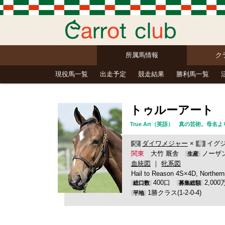
所属馬情報
ク
現役馬一覧
出走予定
競走結果
勝利馬一覧
トゥルーアート
True Art（英語） 真の芸術。母名
ダイワメジャー
×
イグジ
父
母
関東
大竹 厩舎
ノーザ
生産
血統図
｜
牝系図
Hail to Reason 4S×4D, Norther
400口
2,00
総口数
募集総額
1勝クラス(1-2-0-4)
平地