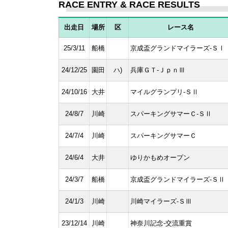
RACE ENTRY & RACE RESULTS
出走日
場所
区
レース名
25/3/11
船橋
京成盃グランドマイラーズ-ＳⅠ
24/12/25
園田
ハ)
兵庫ＧＴ-ＪｐｎⅢ
24/10/16
大井
マイルグランプリ-ＳⅡ
24/8/7
川崎
スパーキングサマーＣ-ＳⅡ
24/7/4
川崎
スパーキングサマーＣ
24/6/4
大井
ゆりかもめオープン
24/3/7
船橋
京成盃グランドマイラーズ-ＳⅡ
24/1/3
川崎
川崎マイラーズ-ＳⅢ
23/12/14
川崎
神奈川記念-交流重賞