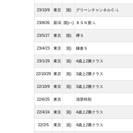
23/10/9
東京
国)
グリーンチャンネルＣ-Ｌ
23/8/26
新潟
国)ハ)
ＢＳＮ賞-Ｌ
23/5/27
東京
国)
欅Ｓ
23/4/23
東京
混)
鎌倉Ｓ
23/1/29
東京
混)
4歳上2勝クラス
22/10/29
東京
混)
3歳上2勝クラス
22/10/9
東京
混)
3歳上2勝クラス
22/6/25
東京
清里特別
22/4/24
東京
混)
4歳上2勝クラス
22/2/5
東京
混)
4歳上2勝クラス