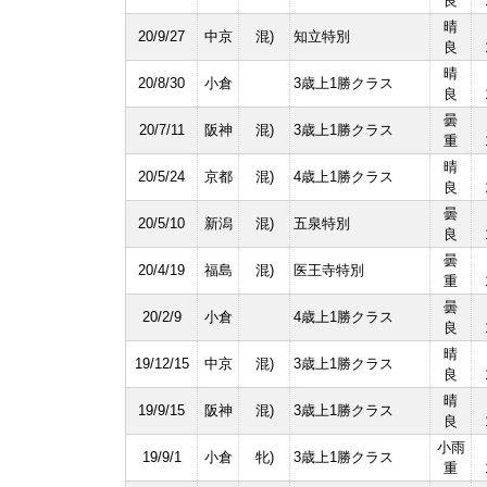
良
晴
20/9/27
中京
混)
知立特別
良
晴
20/8/30
小倉
3歳上1勝クラス
良
曇
20/7/11
阪神
混)
3歳上1勝クラス
重
晴
20/5/24
京都
混)
4歳上1勝クラス
良
曇
20/5/10
新潟
混)
五泉特別
良
曇
20/4/19
福島
混)
医王寺特別
重
曇
20/2/9
小倉
4歳上1勝クラス
良
晴
19/12/15
中京
混)
3歳上1勝クラス
良
晴
19/9/15
阪神
混)
3歳上1勝クラス
良
小雨
19/9/1
小倉
牝)
3歳上1勝クラス
重