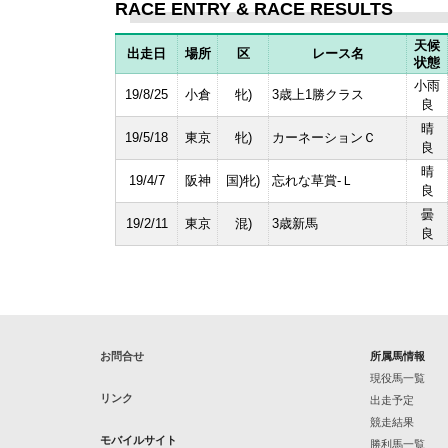
RACE ENTRY & RACE RESULTS
天候
出走日
場所
区
レース名
状態
小雨
19/8/25
小倉
牝)
3歳上1勝クラス
良
晴
19/5/18
東京
牝)
カーネーションＣ
良
晴
19/4/7
阪神
国)牝)
忘れな草賞-Ｌ
良
曇
19/2/11
東京
混)
3歳新馬
良
お問合せ
所属馬情報
現役馬一覧
リンク
出走予定
競走結果
モバイルサイト
勝利馬一覧