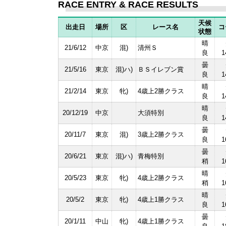
RACE ENTRY & RACE RESULTS
天候
出走日
場所
区
レース名
コ
状態
晴
21/6/12
中京
混)
清州Ｓ
良
1
曇
21/5/16
東京
混)ハ)
ＢＳイレブン賞
良
1
晴
21/2/14
東京
牝)
4歳上2勝クラス
良
1
晴
20/12/19
中京
大須特別
良
1
曇
20/11/7
東京
混)
3歳上2勝クラス
良
1
曇
20/6/21
東京
混)ハ)
青梅特別
稍
1
晴
20/5/23
東京
牝)
4歳上2勝クラス
稍
1
晴
20/5/2
東京
牝)
4歳上1勝クラス
良
1
曇
20/1/11
中山
牝)
4歳上1勝クラス