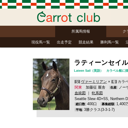
所属馬情報
ク
現役馬一覧
出走予定
競走結果
勝利馬一覧
ラティーンセイ
Lateen Sail（英語） カラベル
ヴァーミリアン
×
カラベ
父
母
関東
加藤征 厩舎
ノー
生産
血統図
｜
牝系図
Seattle Slew 4D×5S, Northern 
400口
1,40
総口数
募集総額
3勝クラス(3-3-1-7)
平地