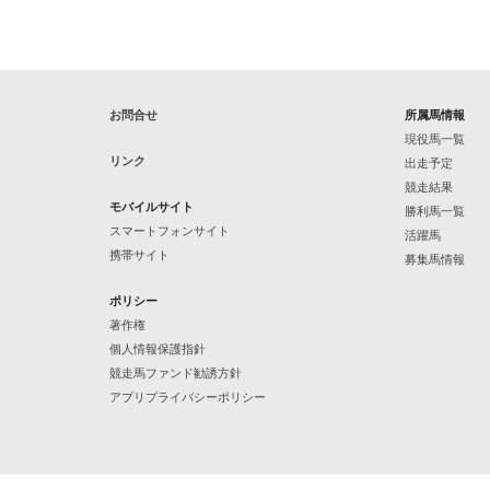
お問合せ
所属馬情報
現役馬一覧
リンク
出走予定
競走結果
モバイルサイト
勝利馬一覧
スマートフォンサイト
活躍馬
携帯サイト
募集馬情報
ポリシー
著作権
個人情報保護指針
競走馬ファンド勧誘方針
アプリプライバシーポリシー