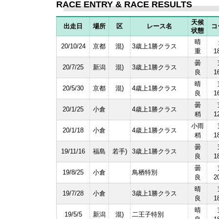
RACE ENTRY & RACE RESULTS
天候
出走日
場所
区
レース名
コ
状態
晴
20/10/24
京都
混)
3歳上1勝クラス
重
1
曇
20/7/25
新潟
混)
3歳上1勝クラス
良
1
晴
20/5/30
京都
混)
4歳上1勝クラス
良
1
曇
20/1/25
小倉
4歳上1勝クラス
稍
1
小雨
20/1/18
小倉
4歳上1勝クラス
稍
1
曇
19/11/16
福島
若手)
3歳上1勝クラス
良
1
曇
19/8/25
小倉
鳥栖特別
良
2
晴
19/7/28
小倉
3歳上1勝クラス
良
1
晴
19/5/5
新潟
混)
二王子特別