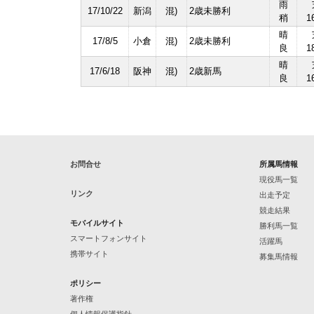
雨
17/10/22
新潟
混)
2歳未勝利
稍
1
晴
17/8/5
小倉
混)
2歳未勝利
良
1
晴
17/6/18
阪神
混)
2歳新馬
良
1
お問合せ
所属馬情報
現役馬一覧
リンク
出走予定
競走結果
モバイルサイト
勝利馬一覧
スマートフォンサイト
活躍馬
携帯サイト
募集馬情報
ポリシー
著作権