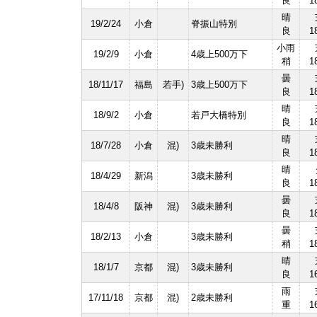
良
1
晴
19/2/24
小倉
脊振山特別
良
1
小雨
19/2/9
小倉
4歳上500万下
稍
1
曇
18/11/17
福島
若手)
3歳上500万下
良
1
晴
18/9/2
小倉
若戸大橋特別
良
1
晴
18/7/28
小倉
混)
3歳未勝利
良
1
晴
18/4/29
新潟
3歳未勝利
良
1
曇
18/4/8
阪神
混)
3歳未勝利
良
1
曇
18/2/13
小倉
3歳未勝利
稍
1
晴
18/1/7
京都
混)
3歳未勝利
良
1
雨
17/11/18
京都
混)
2歳未勝利
重
1