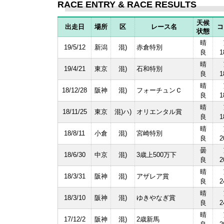
RACE ENTRY & RACE RESULTS
天候
出走日
場所
区
レース名
コ
状態
晴
19/5/12
新潟
混)
赤倉特別
良
1
晴
19/4/21
東京
混)
石和特別
良
1
晴
18/12/28
阪神
混)
フォーチュンＣ
良
1
晴
18/11/25
東京
混)ハ)
オリエンタル賞
良
1
晴
18/8/11
小倉
混)
宮崎特別
良
2
曇
18/6/30
中京
混)
3歳上500万下
良
2
晴
18/3/31
阪神
混)
アザレア賞
良
2
晴
18/3/10
阪神
混)
ゆきやなぎ賞
良
2
晴
17/12/2
阪神
混)
2歳新馬