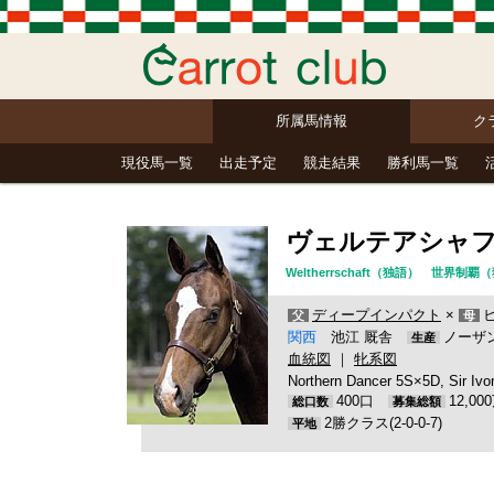
所属馬情報
ク
現役馬一覧
出走予定
競走結果
勝利馬一覧
ヴェルテアシャ
Weltherrschaft（独語） 世
ディープインパクト
×
父
母
関西
池江 厩舎
ノーザ
生産
血統図
｜
牝系図
Northern Dancer 5S×5D, Sir Iv
400口
12,0
総口数
募集総額
2勝クラス(2-0-0-7)
平地