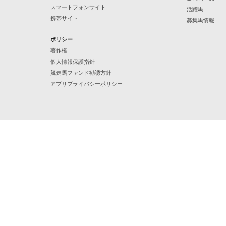
スマートフォンサイト
活躍馬
携帯サイト
募集馬情報
ポリシー
著作権
個人情報保護指針
競走馬ファンド勧誘方針
アプリプライバシーポリシー