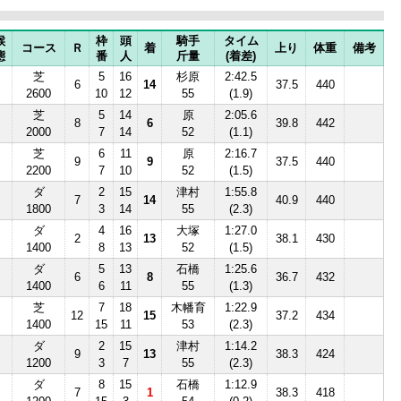
候
枠
頭
騎手
タイム
コース
Ｒ
着
上り
体重
備考
態
番
人
斤量
(着差)
芝
5
16
杉原
2:42.5
6
14
37.5
440
2600
10
12
55
(1.9)
芝
5
14
原
2:05.6
8
6
39.8
442
2000
7
14
52
(1.1)
芝
6
11
原
2:16.7
9
9
37.5
440
2200
7
10
52
(1.5)
ダ
2
15
津村
1:55.8
7
14
40.9
440
1800
3
14
55
(2.3)
ダ
4
16
大塚
1:27.0
2
13
38.1
430
1400
8
13
52
(1.5)
ダ
5
13
石橋
1:25.6
6
8
36.7
432
1400
6
11
55
(1.3)
芝
7
18
木幡育
1:22.9
12
15
37.2
434
1400
15
11
53
(2.3)
ダ
2
15
津村
1:14.2
9
13
38.3
424
1200
3
7
55
(2.3)
ダ
8
15
石橋
1:12.9
7
1
38.3
418