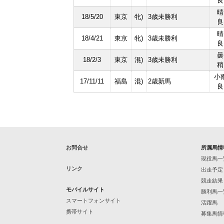
良
晴
18/5/20
東京
牝)
3歳未勝利
良
晴
18/4/21
東京
牝)
3歳未勝利
良
曇
18/2/3
東京
混)
3歳未勝利
稍
小
17/11/11
福島
混)
2歳新馬
良
お問合せ
所属馬情
現役馬一
リンク
出走予定
競走結果
モバイルサイト
勝利馬一
スマートフォンサイト
活躍馬
携帯サイト
募集馬情