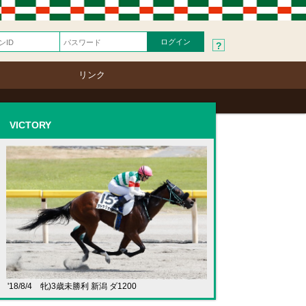
?
リンク
VICTORY
'18/8/4 牝)3歳未勝利 新潟 ダ1200