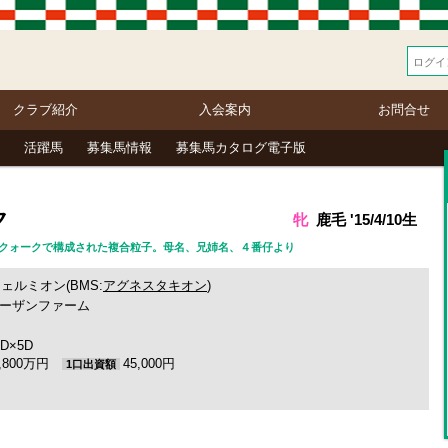
クラブ紹介
入会案内
お問合せ
活躍馬
募集馬情報
募集馬カタログ電子版
ク
牝
鹿毛 '15/4/10生
４種類のクォークで構成された複合粒子。母名、兄姉名、４番仔より
ェルミオン(BMS:
アグネスタキオン
)
ーザンファーム
 5D×5D
1,800万円
45,000円
1口出資額
)