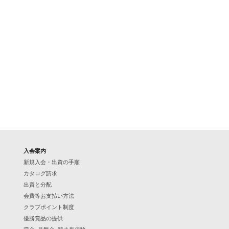
入会案内
新規入会・出資の手順
カタログ請求
出資と分配
会費等お支払い方法
クラブポイント制度
優勝賞品の提供