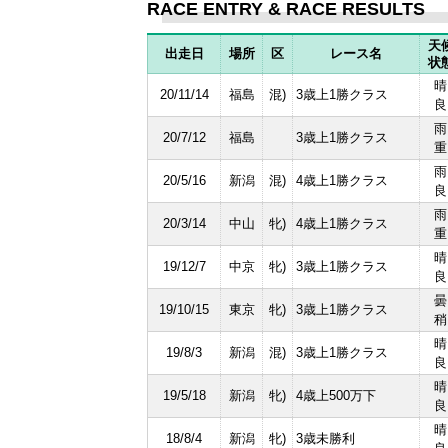
RACE ENTRY & RACE RESULTS
天
出走日
場所
区
レース名
状
晴
20/11/14
福島
混)
3歳上1勝クラス
良
雨
20/7/12
福島
3歳上1勝クラス
重
雨
20/5/16
新潟
混)
4歳上1勝クラス
良
雨
20/3/14
中山
牝)
4歳上1勝クラス
重
晴
19/12/7
中京
牝)
3歳上1勝クラス
良
曇
19/10/15
東京
牝)
3歳上1勝クラス
稍
晴
19/8/3
新潟
混)
3歳上1勝クラス
良
晴
19/5/18
新潟
牝)
4歳上500万下
良
晴
18/8/4
新潟
牝)
3歳未勝利