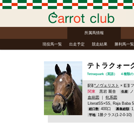
所属馬情報
現役馬一覧
出走予定
競走結果
勝利馬一覧
テトラクォー
Tetraquark（英語） 
*ノヴェリスト
×
フ
父
母
関東
黒岩 厩舎
ノ
生産
血統図
｜
牝系図
Literat5S×5S, Raja Baba
400口
総口数
募集総額
1勝クラス(1-2-0-10
平地