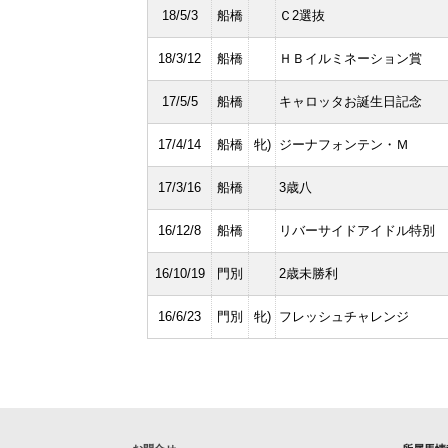
18/5/3
船橋
Ｃ2選抜
18/3/12
船橋
ＨＢイルミネーション賞
17/5/5
船橋
キャロッタお誕生日記念
17/4/14
船橋
牝)
ジーナフォンテン・Ｍ
17/3/16
船橋
3歳八
16/12/8
船橋
リバーサイドアイドル特別
16/10/19
門別
2歳未勝利
16/6/23
門別
牝)
フレッシュチャレンジ