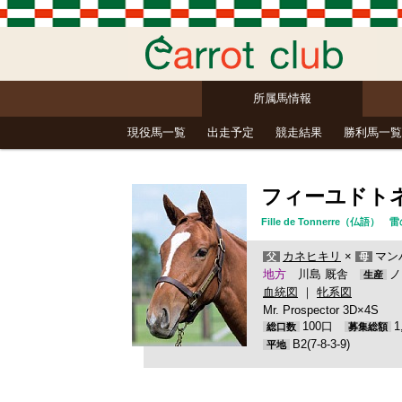
所属馬情報
現役馬一覧
出走予定
競走結果
勝利馬一覧
フィーユドト
Fille de Tonnerre
カネヒキリ
×
マン
父
母
地方
川島 厩舎
ノ
生産
血統図
｜
牝系図
Mr. Prospector 3D×4S
100口
総口数
募集総額
B2(7-8-3-9)
平地