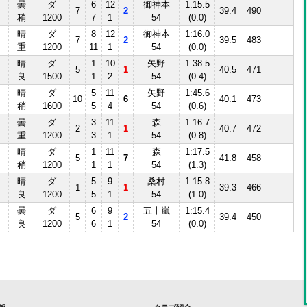
曇
ダ
6
12
御神本
1:15.5
7
2
39.4
490
稍
1200
7
1
54
(0.0)
晴
ダ
8
12
御神本
1:16.0
7
2
39.5
483
重
1200
11
1
54
(0.0)
晴
ダ
1
10
矢野
1:38.5
5
1
40.5
471
良
1500
1
2
54
(0.4)
晴
ダ
5
11
矢野
1:45.6
10
6
40.1
473
稍
1600
5
4
54
(0.6)
曇
ダ
3
11
森
1:16.7
2
1
40.7
472
重
1200
3
1
54
(0.8)
晴
ダ
1
11
森
1:17.5
5
7
41.8
458
稍
1200
1
1
54
(1.3)
晴
ダ
5
9
桑村
1:15.8
1
1
39.3
466
良
1200
5
1
54
(1.0)
曇
ダ
6
9
五十嵐
1:15.4
5
2
39.4
450
良
1200
6
1
54
(0.0)