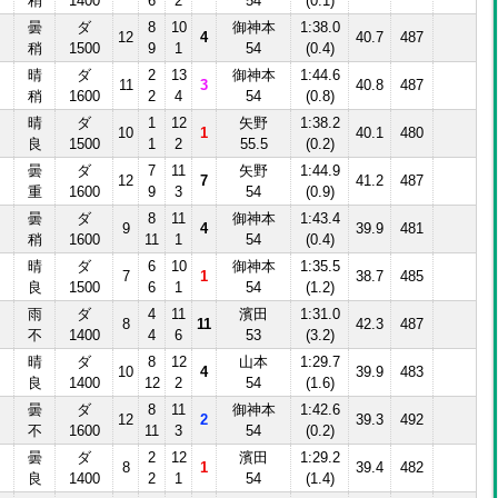
稍
1400
6
2
54
(0.1)
曇
ダ
8
10
御神本
1:38.0
12
4
40.7
487
稍
1500
9
1
54
(0.4)
晴
ダ
2
13
御神本
1:44.6
11
3
40.8
487
稍
1600
2
4
54
(0.8)
晴
ダ
1
12
矢野
1:38.2
10
1
40.1
480
良
1500
1
2
55.5
(0.2)
曇
ダ
7
11
矢野
1:44.9
12
7
41.2
487
重
1600
9
3
54
(0.9)
曇
ダ
8
11
御神本
1:43.4
9
4
39.9
481
稍
1600
11
1
54
(0.4)
晴
ダ
6
10
御神本
1:35.5
7
1
38.7
485
良
1500
6
1
54
(1.2)
雨
ダ
4
11
濱田
1:31.0
8
11
42.3
487
不
1400
4
6
53
(3.2)
晴
ダ
8
12
山本
1:29.7
10
4
39.9
483
良
1400
12
2
54
(1.6)
曇
ダ
8
11
御神本
1:42.6
12
2
39.3
492
不
1600
11
3
54
(0.2)
曇
ダ
2
12
濱田
1:29.2
8
1
39.4
482
良
1400
2
1
54
(1.4)