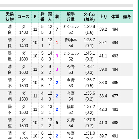
天候
枠
頭
騎手
タイム
コース
Ｒ
着
上り
体重
備考
状態
番
人
斤量
(着差)
晴
ダ
5
12
ミシェル
1:29.8
11
7
39.2
494
良
1400
5
3
52
(1.6)
晴
ダ
1
12
御神本
1:28.7
10
1
39.1
494
良
1400
1
1
54
(0.1)
曇
ダ
5
14
ミシェル
1:45.1
10
3
41.1
493
重
1600
8
3
52
(0.3)
晴
ダ
2
9
今野
1:43.1
11
3
39.0
484
良
1600
2
2
53
(0.3)
晴
ダ
5
12
今野
1:35.7
10
2
38.0
485
不
1500
6
1
53
(0.5)
晴
ダ
4
12
今野
1:35.6
11
2
38.4
477
稍
1500
4
3
54
(0.2)
曇
ダ
3
13
福原
1:37.2
11
2
42.3
481
不
1500
3
1
52
(0.2)
晴
ダ
2
13
矢野
1:37.6
10
5
41.3
488
重
1500
2
2
54
(0.7)
晴
ダ
6
11
矢野
1:31.0
10
2
39.7
491