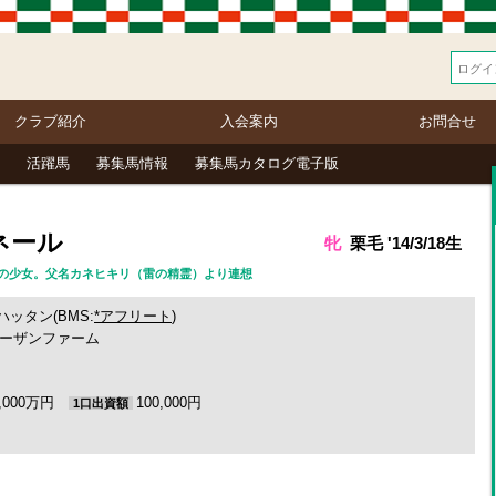
クラブ紹介
入会案内
お問合せ
活躍馬
募集馬情報
募集馬カタログ電子版
ネール
牝
栗毛 '14/3/18生
（仏語） 雷の少女。父名カネヒキリ（雷の精霊）より連想
ハッタン(BMS:
*アフリート
)
ーザンファーム
1,000万円
100,000円
1口出資額