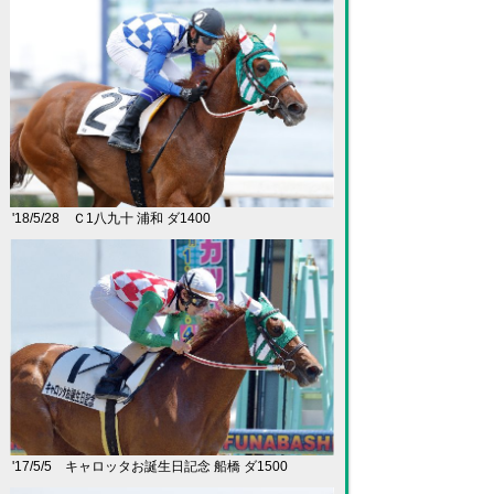
'18/5/28 Ｃ1八九十 浦和 ダ1400
'17/5/5 キャロッタお誕生日記念 船橋 ダ1500