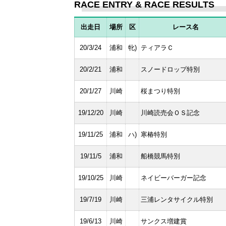
RACE ENTRY & RACE RESULTS
出走日
場所
区
レース名
20/3/24
浦和
牝)
ティアラＣ
20/2/21
浦和
スノードロップ特別
20/1/27
川崎
桜まつり特別
19/12/20
川崎
川崎読売会ＯＳ記念
19/11/25
浦和
ハ)
寒椿特別
19/11/5
浦和
船橋競馬特別
19/10/25
川崎
ネイビーバーガー記念
19/7/19
川崎
三浦レンタサイクル特別
19/6/13
川崎
サンクス増建賞