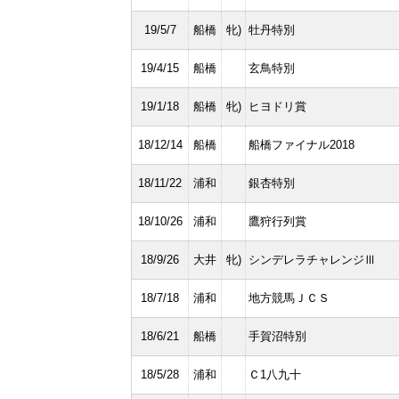
19/5/7
船橋
牝)
牡丹特別
19/4/15
船橋
玄鳥特別
19/1/18
船橋
牝)
ヒヨドリ賞
18/12/14
船橋
船橋ファイナル2018
18/11/22
浦和
銀杏特別
18/10/26
浦和
鷹狩行列賞
18/9/26
大井
牝)
シンデレラチャレンジⅢ
18/7/18
浦和
地方競馬ＪＣＳ
18/6/21
船橋
手賀沼特別
18/5/28
浦和
Ｃ1八九十