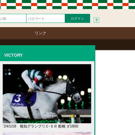
?
リンク
VICTORY
'24/1/18 報知グランプリＣ-ＳⅢ 船橋 ダ1800