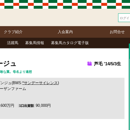
クラブ紹介
入会案内
お問合せ
活躍馬
募集馬情報
募集馬カタログ電子版
ージュ
騸
芦毛 '14/5/3生
語） 勇敢な翼。母名より連想
ンジュ(BMS:
*サンデーサイレンス
)
ーザンファーム
3,600万円
90,000円
1口出資額