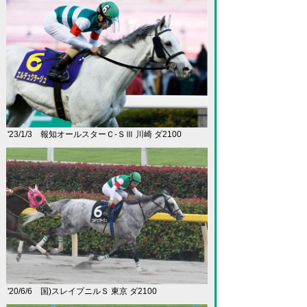
'23/1/3 報知オールスターＣ-ＳⅢ 川崎 ダ2100
'20/6/6 国)スレイプニルＳ 東京 ダ2100