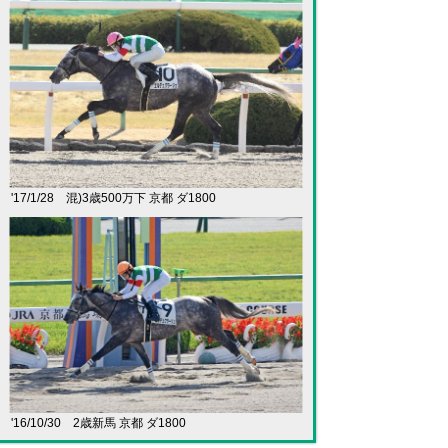
'17/1/28 混)3歳500万下 京都 ダ1800
'16/10/30 2歳新馬 京都 ダ1800