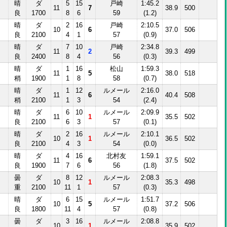
晴
ダ
5
15
戸崎
1:45.2
11
7
38.9
500
良
1700
8
6
59
(1.2)
晴
ダ
2
16
戸崎
2:10.5
10
6
37.0
506
良
2100
4
1
57
(0.9)
晴
ダ
7
10
戸崎
2:34.8
Ⅱ
11
2
39.3
499
良
2400
8
4
56
(0.3)
晴
ダ
1
16
松山
1:59.3
11
5
38.0
518
稍
1900
1
8
58
(0.7)
晴
ダ
1
12
ルメール
2:16.0
11
6
40.4
508
稍
2100
1
3
54
(2.4)
晴
ダ
6
10
ルメール
2:09.9
11
1
35.5
502
良
2100
6
3
57
(0.1)
晴
ダ
2
16
ルメール
2:10.1
10
1
36.5
502
良
2100
4
3
54
(0.0)
晴
ダ
4
16
北村友
1:59.1
11
6
37.5
502
良
1900
7
6
56
(1.8)
曇
ダ
8
12
ルメール
2:08.3
10
1
35.3
498
重
2100
11
1
57
(0.3)
晴
ダ
6
15
ルメール
1:51.7
10
5
37.2
506
良
1800
11
4
57
(0.8)
曇
ダ
3
16
ルメール
2:08.8
10
1
35.9
502