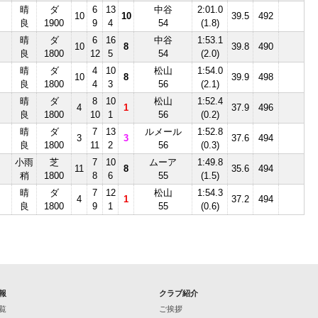
晴
ダ
6
13
中谷
2:01.0
10
10
39.5
492
良
1900
9
4
54
(1.8)
晴
ダ
6
16
中谷
1:53.1
10
8
39.8
490
良
1800
12
5
54
(2.0)
晴
ダ
4
10
松山
1:54.0
10
8
39.9
498
良
1800
4
3
56
(2.1)
晴
ダ
8
10
松山
1:52.4
4
1
37.9
496
良
1800
10
1
56
(0.2)
晴
ダ
7
13
ルメール
1:52.8
3
3
37.6
494
良
1800
11
2
56
(0.3)
小雨
芝
7
10
ムーア
1:49.8
Ⅲ
11
8
35.6
494
稍
1800
8
6
55
(1.5)
晴
ダ
7
12
松山
1:54.3
4
1
37.2
494
良
1800
9
1
55
(0.6)
報
クラブ紹介
覧
ご挨拶