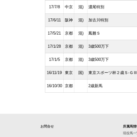
17/7/8
中京
混)
濃尾特別
17/6/11
阪神
混)
加古川特別
17/5/21
京都
混)
鳳雛Ｓ
17/1/28
京都
混)
3歳500万下
17/1/5
京都
混)
3歳500万下
16/11/19
東京
国)
東京スポーツ杯２歳Ｓ-Ｇ
16/10/30
京都
2歳新馬
お問合せ
所属馬情
現役馬一