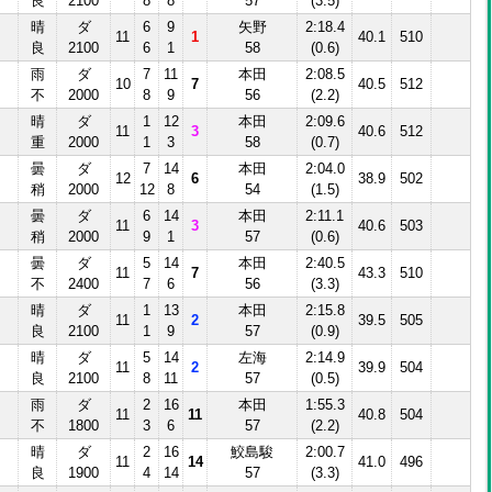
良
2100
8
8
57
(3.5)
晴
ダ
6
9
矢野
2:18.4
11
1
40.1
510
良
2100
6
1
58
(0.6)
雨
ダ
7
11
本田
2:08.5
10
7
40.5
512
不
2000
8
9
56
(2.2)
晴
ダ
1
12
本田
2:09.6
11
3
40.6
512
重
2000
1
3
58
(0.7)
曇
ダ
7
14
本田
2:04.0
12
6
38.9
502
稍
2000
12
8
54
(1.5)
曇
ダ
6
14
本田
2:11.1
11
3
40.6
503
稍
2000
9
1
57
(0.6)
曇
ダ
5
14
本田
2:40.5
Ⅱ
11
7
43.3
510
不
2400
7
6
56
(3.3)
晴
ダ
1
13
本田
2:15.8
11
2
39.5
505
良
2100
1
9
57
(0.9)
晴
ダ
5
14
左海
2:14.9
11
2
39.9
504
良
2100
8
11
57
(0.5)
雨
ダ
2
16
本田
1:55.3
11
11
40.8
504
不
1800
3
6
57
(2.2)
晴
ダ
2
16
鮫島駿
2:00.7
11
14
41.0
496
良
1900
4
14
57
(3.3)