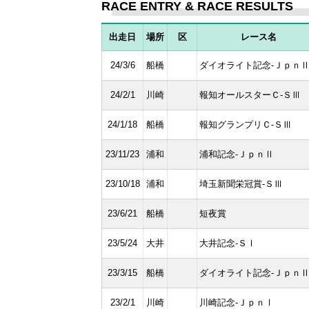
RACE ENTRY & RACE RESULTS
出走日
場所
区
レース名
24/3/6
船橋
ダイオライト記念-Ｊｐｎ
24/2/1
川崎
報知オールスターＣ-ＳⅢ
24/1/18
船橋
報知グランプリＣ-ＳⅢ
23/11/23
浦和
浦和記念-ＪｐｎⅡ
23/10/18
浦和
埼玉新聞栄冠賞-ＳⅢ
23/6/21
船橋
短夜賞
23/5/24
大井
大井記念-ＳⅠ
23/3/15
船橋
ダイオライト記念-Ｊｐｎ
23/2/1
川崎
川崎記念-ＪｐｎⅠ