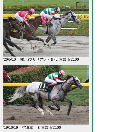
'20/5/10 国)ハ)ブリリアントＳ-Ｌ 東京 ダ2100
'19/10/19 混)赤富士Ｓ 東京 ダ2100