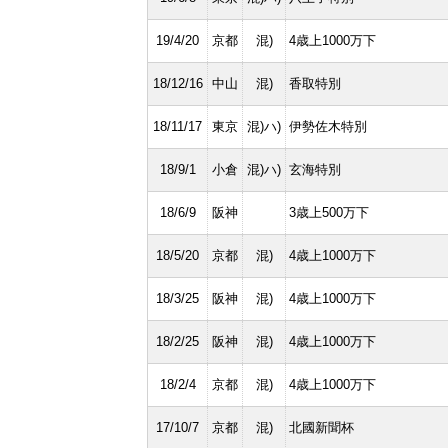
19/4/20
京都
混)
4歳上1000万下
18/12/16
中山
混)
香取特別
18/11/17
東京
混)ハ)
伊勢佐木特別
18/9/1
小倉
混)ハ)
玄海特別
18/6/9
阪神
3歳上500万下
18/5/20
京都
混)
4歳上1000万下
18/3/25
阪神
混)
4歳上1000万下
18/2/25
阪神
混)
4歳上1000万下
18/2/4
京都
混)
4歳上1000万下
17/10/7
京都
混)
北國新聞杯