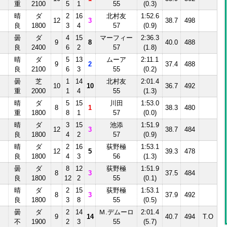
重
2100
5
1
55
(0.3)
晴
ダ
2
16
北村友
1:52.6
12
3
38.7
498
良
1800
3
4
57
(0.9)
曇
ダ
4
15
マーフィー
2:36.3
9
8
40.0
488
良
2400
6
2
57
(1.8)
晴
ダ
5
13
ムーア
2:11.1
9
2
37.4
488
良
2100
6
3
55
(0.2)
曇
芝
1
14
北村友
2:01.4
10
10
36.7
492
重
2000
1
4
55
(1.3)
晴
ダ
5
15
川田
1:53.0
8
1
38.3
480
重
1800
8
1
57
(0.0)
晴
ダ
3
15
池添
1:51.9
12
3
38.7
484
良
1800
4
2
57
(0.9)
晴
ダ
2
16
荻野極
1:53.1
12
5
39.3
478
良
1800
4
3
56
(1.3)
曇
ダ
8
12
荻野極
1:51.9
8
3
37.5
484
良
1800
12
2
55
(0.1)
晴
ダ
2
15
荻野極
1:53.1
8
3
37.9
492
良
1800
3
8
55
(0.5)
曇
ダ
2
14
Ｍ.デムーロ
2:01.4
9
14
40.7
494
T.O
不
1900
2
3
55
(5.7)