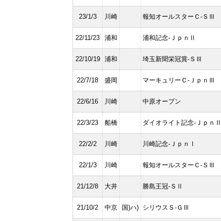
23/1/3
川崎
報知オールスターＣ-ＳⅢ
22/11/23
浦和
浦和記念-ＪｐｎⅡ
22/10/19
浦和
埼玉新聞栄冠賞-ＳⅢ
22/7/18
盛岡
マーキュリーＣ-ＪｐｎⅢ
22/6/16
川崎
中原オープン
22/3/23
船橋
ダイオライト記念-Ｊｐｎ
22/2/2
川崎
川崎記念-ＪｐｎⅠ
22/1/3
川崎
報知オールスターＣ-ＳⅢ
21/12/8
大井
勝島王冠-ＳⅡ
21/10/2
中京
国)ハ)
シリウスＳ-ＧⅢ