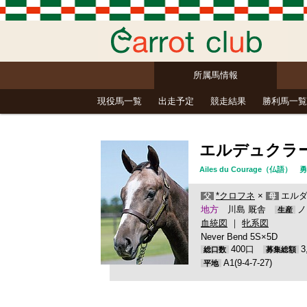
所属馬情報
現役馬一覧
出走予定
競走結果
勝利馬一覧
エルデュクラ
Ailes du Courage（仏
*クロフネ
×
エルダ
父
母
地方
川島 厩舎
ノ
生産
血統図
｜
牝系図
Never Bend 5S×5D
400口
総口数
募集総額
A1(9-4-7-27)
平地