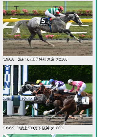
'19/6/8 混)ハ)八王子特別 東京 ダ2100
'18/6/9 3歳上500万下 阪神 ダ1800