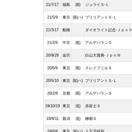
21/7/17
福島
国)
ジュライＳ-Ｌ
21/5/9
東京
国)ハ)
ブリリアントＳ-Ｌ
21/3/17
船橋
ダイオライト記念-Ｊｐｎ
21/2/6
中京
国)
アルデバランＳ
20/9/29
金沢
白山大賞典-ＪｐｎⅢ
20/6/6
東京
国)
スレイプニルＳ
20/5/10
東京
国)ハ)
ブリリアントＳ-Ｌ
20/2/8
京都
国)
アルデバランＳ
19/10/19
東京
混)
赤富士Ｓ
19/8/11
新潟
混)
柳都Ｓ
19/6/8
東京
混)ハ)
八王子特別