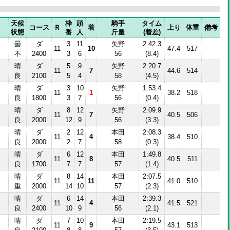
天候
枠
頭
騎手
タイム
コース
Ｒ
着
上り
体重
備考
状態
番
人
斤量
(着差)
曇
ダ
3
11
矢野
2:42.3
Ⅱ
11
10
47.4
517
不
2400
3
6
56
(8.4)
晴
ダ
5
9
矢野
2:20.7
11
7
44.6
514
良
2100
5
4
58
(4.5)
晴
ダ
3
10
矢野
1:53.4
11
1
38.2
518
良
1800
3
7
56
(0.4)
晴
ダ
8
12
矢野
2:09.9
11
7
40.5
506
良
2000
12
9
56
(3.3)
晴
ダ
2
12
本田
2:08.3
11
4
38.4
510
良
2000
2
7
58
(0.3)
晴
ダ
6
12
本田
1:49.8
11
8
40.5
511
良
1700
7
7
57
(1.4)
晴
ダ
8
14
本田
2:07.5
11
11
41.0
510
重
2000
14
10
57
(2.3)
晴
ダ
6
14
本田
2:39.3
Ⅱ
11
4
41.5
521
良
2400
10
9
56
(2.1)
晴
ダ
7
10
本田
2:19.5
11
9
43.1
513