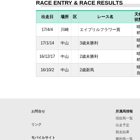
RACE ENTRY & RACE RESULTS
天
出走日
場所
区
レース名
状
17/4/4
川崎
エイプリルフラワー賞
17/1/14
中山
3歳未勝利
16/12/17
中山
2歳未勝利
16/10/2
中山
2歳新馬
お問合せ
所属馬情報
現役馬一覧
リンク
出走予定
競走結果
モバイルサイト
勝利馬一覧