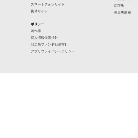
スマートフォンサイト
活躍馬
携帯サイト
募集馬情報
ポリシー
著作権
個人情報保護指針
競走馬ファンド勧誘方針
アプリプライバシーポリシー