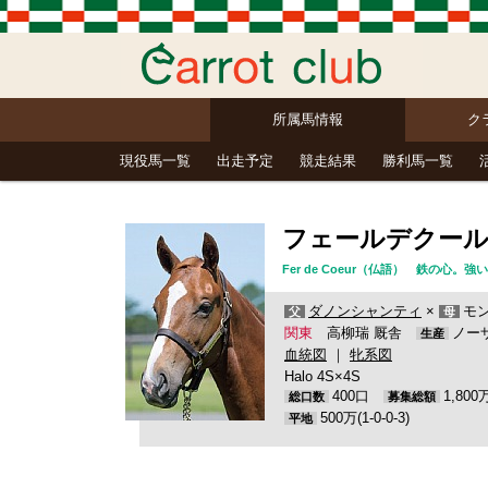
所属馬情報
ク
現役馬一覧
出走予定
競走結果
勝利馬一覧
フェールデクー
Fer de Coeur（仏語） 鉄の
ダノンシャンティ
×
モン
父
母
関東
高柳瑞 厩舎
ノー
生産
血統図
｜
牝系図
Halo 4S×4S
400口
1,80
総口数
募集総額
500万(1-0-0-3)
平地