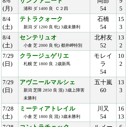
4/10
ポイントブランク
御神本
12
(火)
55
1
船橋 ダ 1600 良 陽春賞
4/7
コルコバード
浜中
10
(土)
55
1
中山 芝 2200 良 混) 湾岸Ｓ
4/5
パルフェクォーツ
大山
8
(木)
57
1
園田 ダ 1870 良 Ｃ2
3/31
シーリア
川田
18
(土)
54
2
阪神 芝 1800 良 牝) 3歳未勝利
3/25
レイリオン
三浦
18
(日)
55
12
中京 芝 2000 良 牝) 4歳上500万下
3/25
サーブルオール
ルメー
11
(日)
ル
2
中山 芝 2000 良 混) 美浦Ｓ
57
3/25
エールデュレーヴ
戸崎
9
(日)
55
2
阪神 芝 2000 良 牝) 四国新聞杯
3/16
ロータスブロッサム
御神本
12
(金)
55
2
船橋 ダ 1500 重 ハ)牝) ツグミ賞
3/3
メールドグラース
藤岡佑
18
(土)
56
3
小倉 芝 2000 良 3歳未勝利
2/25
メサルティム
内田
14