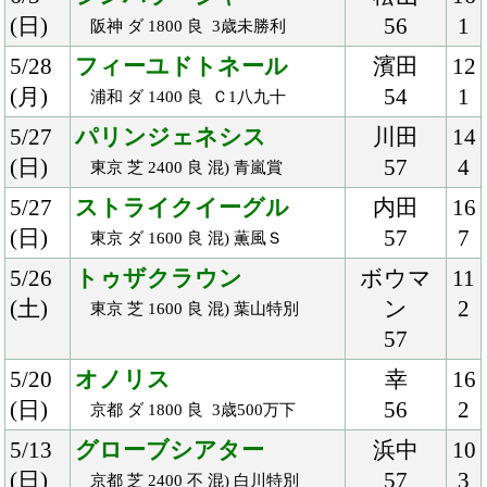
1/18
ラベルヴィー
大山
12
(木)
56
1
園田 ダ 1700 不 Ｃ２
1/16
グレナディアーズ
今野
13
(火)
57
5
船橋 ダ 1700 良 チバテレ盃
1/14
ココファンタジア
藤岡康
18
(日)
55
5
中京 芝 1400 良 混) 知立特別
1/14
クルークハイト
藤田
16
(日)
51
1
中京 ダ 1800 良 牝) 4歳上500万下
1/8
ブランシェクール
三浦
15
(月)
54
5
中山 ダ 2400 良 混)ハ) 成田特別
1/8
ジェシー
川田
16
(月)
56
2
京都 芝 2000 稍 3歳未勝利
1/7
アインザッツ
中谷
16
(日)
57
9
京都 芝 2200 良 混) 4歳上500万下
1/4
ノートゥルレーヴ
御神本
10
(木)
54
1
川崎 ダ 1400 良 3歳七
Back
Home
PageTop