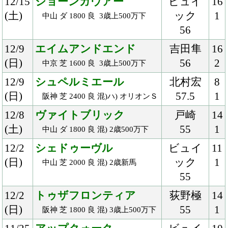
11/24
クラージュゲリエ
モレイ
9
(土)
ラ
1
京都 芝 2000 良 国) 京都2歳Ｓ-Ｇ
55
Ⅲ
11/23
プラネットエー
森
7
(金)
54
1
浦和 ダ 800 稍 2歳新馬
11/18
グレートバニヤン
川又
15
(日)
54
1
福島 ダ 1700 良 混) 2歳未勝利
11/18
アップライトスピン
大野
11
(日)
54
1
東京 芝 1800 良 混) 2歳新馬
11/17
ノーヴァレンダ
北村友
10
(土)
55
2
京都 ダ 1800 良 混) もちの木賞
11/17
ドレッドノータス
岩田
15
(土)
55
2
京都 芝 2000 良 国)ハ) アンドロメ
ダＳ
11/17
グローブシアター
浜中
8
(土)
56
1
京都 芝 2200 良 混)ハ) 比叡Ｓ
11/11
リスグラシュー
モレイ
17
(日)
ラ
3
京都 芝 2200 良 国)牝) エリザベス
56
女王杯-ＧⅠ
11/10
レーツェル
北村宏
10