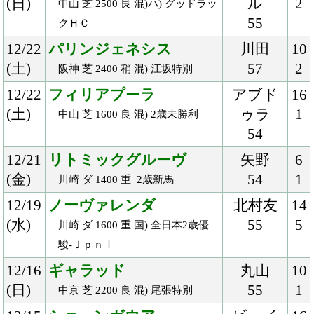
12/16
ギャラッド
丸山
10
(日)
55
1
中京 芝 2200 良 混) 尾張特別
12/15
ショーンガウアー
ビュイ
16
(土)
ック
1
中山 ダ 1800 良 3歳上500万下
56
12/9
エイムアンドエンド
吉田隼
16
(日)
56
2
中京 芝 1600 良 3歳上500万下
12/9
シュペルミエール
北村宏
8
(日)
57.5
1
阪神 芝 2400 良 混)ハ) オリオンＳ
12/8
ヴァイトブリック
戸崎
14
(土)
55
1
中山 ダ 1800 良 混) 2歳500万下
12/2
シェドゥーヴル
ビュイ
11
(日)
ック
1
中山 芝 2000 良 混) 2歳新馬
55
12/2
トゥザフロンティア
荻野極
14
(日)
55
1
阪神 芝 1800 良 混) 3歳上500万下
11/25
アップクォーク
ビュイ
10
(日)
ック
2
東京 芝 1800 良 混) ウェルカムＳ
57