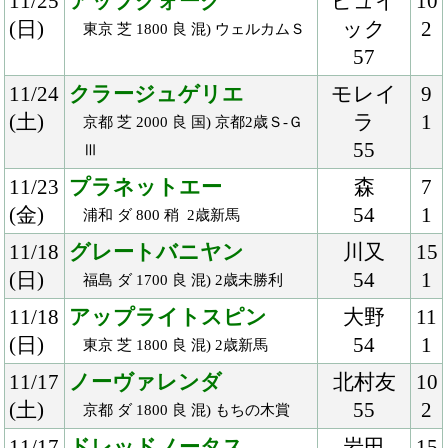
(土)
53
2
東京 芝 2000 良 牝) 3歳上1000万
下
11/3
ラティーンセイル
Ｍ.デム
11
(土)
ーロ
1
東京 ダ 1600 良 2歳未勝利
54
11/3
ジークカイザー
川田
15
(土)
56
3
京都 芝 1800 良 混)ハ) 近江特別
10/28
レイデオロ
ルメー
13
(日)
ル
2
東京 芝 2000 良 国) 天皇賞・秋-Ｇ
58
Ⅰ
10/27
サートゥルナーリア
Ｍ.デム
8
(土)
ーロ
1
京都 芝 1800 良 国) 萩Ｓ
55
10/26
フィーユドトネール
御神本
10
(金)
54
1
浦和 ダ 1500 良 鷹狩行列賞
10/21
グランサム
丸山
8
(日)
55
2
新潟 ダ 1800 稍 3歳上500万下
10/21
エスティタート
モレイ
14
(日)
ラ
3
京都 芝 1200 良 混) 桂川Ｓ
55