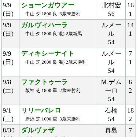
7/28
コントラチェック
ルメー
6
(土)
ル
1
札幌 芝 1800 良 混) 2歳未勝利
54
7/22
レイエンダ
ルメー
11
(日)
ル
1
函館 芝 2000 良 混) 松前特別
54
7/21
ルメッサージュ
武藤
16
(土)
53
2
福島 芝 1200 良 2歳新馬
7/15
ナイルデルタ
岩田
10
(日)
56
3
函館 ダ 1700 稍 混) 3歳未勝利
7/8
カテドラル
福永
10
(日)
54
4
中京 芝 2000 重 混) 2歳新馬
7/8
ヴァントシルム
川田
12
(日)
57
2
中京 芝 2200 稍 3歳上500万下
6/30
ヴェルテアシャフト
川田
12
(土)
54
2
中京 芝 2000 良 混) 3歳上500万下
6/23
ジェシー
藤岡佑
7
(土)
54
1
函館 芝 2000 良 混) 湯川特別
6/10
サートゥルナーリア
Ｍ.デム
9
(日)
ーロ
1
阪神 芝 1600 良 2歳新馬