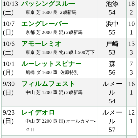
8/26
グランサム
池添
15
(日)
56
2
新潟 ダ 1800 重 混) 3歳未勝利
8/26
リカビトス
池添
10
(日)
55
3
新潟 芝 1600 稍 混) 五頭連峰特別
8/25
バリングラ
モレイ
12
(土)
ラ
1
札幌 芝 2600 稍 混) 積丹特別
57
8/19
ルヴォワール
モレイ
13
(日)
ラ
1
札幌 芝 2000 稍 牝) 3歳上500万下
55
8/19
カウディーリョ
モレイ
14
(日)
ラ
1
札幌 芝 1800 稍 混) 2歳新馬
54
8/19
プロスペリティ
石川
14
(日)
54
2
新潟 芝 1600 良 牝) 2歳新馬
8/18
クルークハイト
モレイ
13
(土)
ラ
2
札幌 ダ 1700 稍 牝) 3歳上500万下
55
8/12
サミットプッシュ
ルメー
14
(日)
ル
1
札幌 ダ 1700 重 3歳未勝利