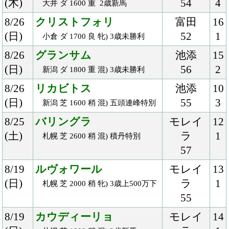
54
6/10
アロマドゥルセ
Ｍ.デム
8
(日)
ーロ
2
阪神 芝 2400 良 混) 生田特別
55
6/9
エルデュクラージュ
川田
15
(土)
57
1
阪神 ダ 1800 重 3歳上500万下
6/9
グローブシアター
浜中
9
(土)
57
4
阪神 芝 2400 良 混)ハ) 三田特別
6/3
シンハラージャ
松山
16
(日)
56
1
阪神 ダ 1800 良 3歳未勝利
5/28
フィーユドトネール
濱田
12
(月)
54
1
浦和 ダ 1400 良 Ｃ1八九十
5/27
パリンジェネシス
川田
14
(日)
57
4
東京 芝 2400 良 混) 青嵐賞
5/27
ストライクイーグル
内田
16
(日)
57
7
東京 ダ 1600 良 混) 薫風Ｓ
5/26
トゥザクラウン
ボウマ
11
(土)
ン
2
東京 芝 1600 良 混) 葉山特別
57
5/20
オノリス
幸
16