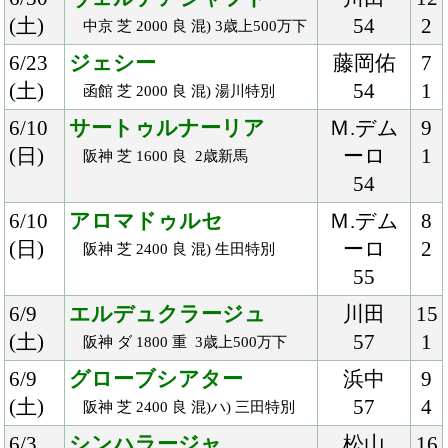
2/10
ネオフレグランス
吉田隼
18
(土)
55
6
小倉 芝 1200 稍 混) 帆柱山特別
2/4
リスグラシュー
武
16
(日)
55
3
東京 芝 1600 良 国) 東京新聞杯-Ｇ
Ⅲ
2/4
アモーレミオ
戸崎
16
(日)
54
1
東京 芝 1800 稍 混) 3歳未勝利
2/3
コルコバード
川田
16
(土)
54
1
東京 芝 2400 稍 混)ハ) 箱根特別
1/28
サーブルオール
ルメー
9
(日)
ル
1
東京 芝 1800 良 混) 4歳上1000万
57
下
1/28
ヴィルデローゼ
武
15
(日)
54
1
京都 ダ 1400 稍 牝) 4歳上500万下
1/27
ギャラッド
ルメー
16
(土)
ル
1
東京 芝 2400 稍 混) 3歳未勝利
56
1/21
レノヴァール
Ｍ.デム
9
(日)
ーロ
2
中山 芝 1800 良 混) 若竹賞
56