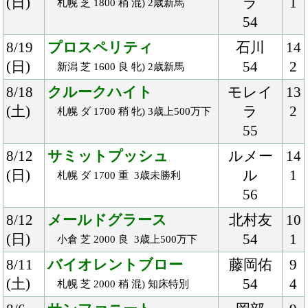
(日)
56
2
京都 ダ 1800 良 3歳500万下
5/13
グローブシアター
浜中
10
(日)
57
3
京都 芝 2400 不 混) 白川特別
5/12
サンマルティン
池添
14
(土)
57
5
京都 芝 1800 良 国) 都大路Ｓ
5/12
アドヴェントス
丸田
14
(土)
55
2
新潟 芝 1800 良 牝) 石打特別
5/12
ムーンクエイク
ルメー
18
(土)
ル
4
東京 芝 1400 良 国) 京王杯スプリ
56
ングＣ-ＧⅡ
5/12
レイエンダ
ルメー
9
(土)
ル
1
東京 芝 2000 良 混) 夏木立賞
56
5/3
フライベルク
吉村
12
(木)
56
1
園田 ダ 1400 重 Ｃ２二
4/15
パリンジェネシス
川田
13
(日)
57
2
阪神 芝 2200 稍 混) 4歳上500万下
4/14
イペルラーニオ
山田
16
(土)
53
4
福島 芝 2000 良 若手) 3歳未勝利