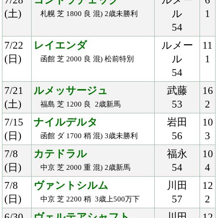
(日)
54
9
中山 芝 1800 良 牝) 3歳500万下
2/25
アリストライン
北村友
16
(日)
54
2
小倉 芝 1800 良 混) 3歳未勝利
2/25
センテリュオ
福永
16
(日)
54
1
阪神 芝 2000 良 混) 3歳新馬
2/24
アンフィトリテ
ルメー
10
(土)
ル
1
阪神 芝 1200 良 混) マーガレット
54
Ｓ
2/18
アップクォーク
ムーア
11
(日)
57
2
東京 芝 2000 良 混) 4歳上1000万
下
2/14
パルフェクォーツ
大山
11
(水)
56
1
園田 ダ 1700 稍 Ｃ2
2/14
ノートゥルレーヴ
御神本
12
(水)
54
1
浦和 ダ 1400 稍 3歳三
2/11
ヴェスティード
三浦
16
(日)
56
2
東京 ダ 1600 良 混) 3歳新馬
2/11
ミリッサ
横山典
16
(日)
54
1
東京 芝 1800 良 混)牝) 初音Ｓ