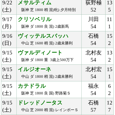
56
8/12
メールドグラース
北村友
10
(日)
54
1
小倉 芝 2000 良 3歳上500万下
8/11
バイオレントブロー
藤岡佑
9
(土)
54
4
札幌 芝 2000 稍 混) 知床特別
8/6
サンファニート
岡部
9
(月)
54
5
浦和 ダ 1400 良 Ｃ２四
8/4
テトラクォーク
石橋
15
(土)
54
3
新潟 ダ 1200 良 牝) 3歳未勝利
8/4
センテリュオ
北村友
13
(土)
52
2
小倉 芝 2000 良 牝) 都井岬特別
7/29
クラージュゲリエ
モレイ
10
(日)
ラ
2
札幌 芝 1800 良 2歳新馬
54
7/29
アヴニールマルシェ
五十嵐
13
(日)
60
3
新潟 芝障 2850 良 混) 3歳上障害
未勝利
7/28
ミーティアトレイル
川又
16
(土)
54
13
小倉 芝 1800 良 混) 3歳未勝利