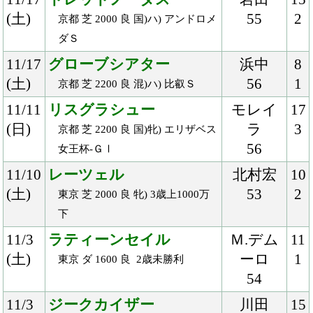
10/21
アーズローヴァー
ルメー
11
(日)
ル
1
京都 ダ 1200 良 牝) 2歳未勝利
54
10/20
グルーヴィット
岩田
11
(土)
55
1
京都 ダ 1400 良 2歳新馬
10/14
ヴァイトブリック
藤岡佑
8
(日)
55
2
京都 ダ 1800 良 混) 2歳新馬
10/14
ギャラッド
丸山
15
(日)
55
3
新潟 芝 2000 良 3歳上500万下
10/13
ガルヴィハーラ
ルメー
10
(土)
ル
2
東京 ダ 1600 良 混) プラタナス賞
55
10/13
ノーヴァレンダ
北村友
10
(土)
55
1
新潟 ダ 1800 重 混) 2歳未勝利
10/13
パッシングスルー
池添
18
(土)
54
2
東京 芝 1600 良 2歳新馬
10/7
エングレーバー
浜中
10
(日)
55
1
京都 芝 2000 良 混) 2歳新馬
10/6
アモーレミオ
戸崎
13
(土)
53
3
東京 芝 1800 良 牝) 3歳上500万下