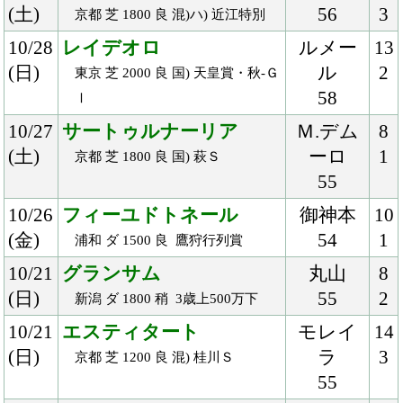
10/1
ルーレットスピナー
森
7
(月)
56
3
船橋 ダ 1600 重 佐原特別
9/30
フィルムフェスト
ルメー
16
(日)
ル
1
中山 芝 1200 重 混) 2歳新馬
54
9/23
レイデオロ
ルメー
12
(日)
ル
1
中山 芝 2200 良 国) オールカマー-
57
ＧⅡ
9/22
メサルティム
荻野極
13
(土)
52
5
阪神 芝 1800 稍 混)牝) 夕月特別
9/17
クリソベリル
川田
11
(月)
54
1
阪神 ダ 1800 良 混) 2歳新馬
9/16
ヴィッテルスバッハ
石橋
15
(日)
54
2
中山 芝 1600 稍 混) 2歳未勝利
9/15
ヴァルディノート
北村友
13
(土)
54
2
阪神 ダ 1800 重 3歳上500万下
9/15
イルジオーネ
北村宏
15
(土)
54
1
中山 ダ 1800 稍 混) 2歳未勝利
9/15
カテドラル
福永
6