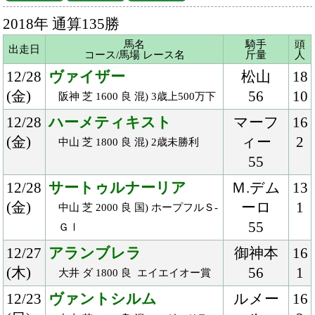
(金)
ィー
2
中山 芝 1800 良 混) 2歳未勝利
55
12/28
サートゥルナーリア
Ｍ.デム
13
(金)
ーロ
1
中山 芝 2000 良 国) ホープフルＳ-
55
ＧⅠ
12/27
アランブレラ
御神本
16
(木)
56
1
大井 ダ 1800 良 エイエイオー賞
12/23
ヴァントシルム
ルメー
16
(日)
ル
2
中山 芝 2500 良 混)ハ) グッドラッ
55
クＨＣ
12/22
パリンジェネシス
川田
10
(土)
57
2
阪神 芝 2400 稍 混) 江坂特別
12/22
フィリアプーラ
アブド
16
(土)
ゥラ
1
中山 芝 1600 良 混) 2歳未勝利
54
12/21
リトミックグルーヴ
矢野
6
(金)
54
1
川崎 ダ 1400 重 2歳新馬
12/19
ノーヴァレンダ
北村友
14
(水)
55
5
川崎 ダ 1600 重 国) 全日本2歳優
駿-ＪｐｎⅠ