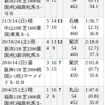
20/4/25 (土) 晴
1
16
7
丸山
1:47.6
2
6
54
(0.8)
福島11R 芝1800良
452
35.0
国)牝)福島牝馬Ｓ-
ＧⅢ
20/3/14 (土) 雪
1
16
10
ヒューイ
1:51.1
2
6
ットソン
(0.9)
中山11R 芝1800不
53
37.1
国)ハ)牝)中山牝馬
458
Ｓ-ＧⅢ
19/12/14 (土) 晴
7
16
4
丸山
1:32.8
14
12
53
(0.6)
中山11R 芝1600良
452
33.8
国)ハ)牝)ターコイ
ズＳ-ＧⅢ
19/9/7 (土) 晴
3
15
5
丸山
1:58.7
4
8
54
(0.4)
中山11R 芝2000良
444
34.1
国)牝)紫苑Ｓ-ＧⅢ
19/5/19 (日) 晴
8
18
10
丸山
2:24.7
18
17
55
(1.9)
東京11R 芝2400良
440
36.0
国)牝)優駿牝馬-Ｇ
Ⅰ
19/4/7 (日) 晴
5
18
15
丸山
1:35.0
10
13
55
(2.3)
阪神11R 芝1600良