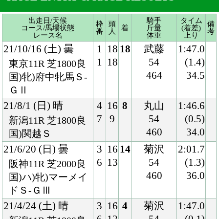
ＧⅡ
21/8/1 (日) 晴
4
16
8
丸山
1:46.6
7
9
54
(0.5)
新潟11R 芝1800良
460
34.0
国)関越Ｓ
21/6/20 (日) 曇
3
16
14
菊沢
2:01.7
6
13
54
(1.3)
阪神11R 芝2000良
460
36.0
国)ハ)牝)マーメイ
ドＳ-ＧⅢ
21/4/24 (土) 晴
3
16
4
菊沢
1:47.0
6
12
54
(0.1)
新潟11R 芝1800良
462
34.1
国)牝)福島牝馬Ｓ-
ＧⅢ
21/3/14 (日) 晴
5
14
13
石橋
1:36.7
7
10
54
(2.3)
中山10R 芝1600重
460
36.8
国)東風Ｓ-Ｌ
20/10/24 (土) 雨
4
13
12
菊沢
2:18.0
4
9
54
(2.7)
新潟11R 芝2200重
460
37.3
国)牝)新潟牝馬Ｓ
20/6/14 (日) 曇
3
16
7
菊沢
2:01.8
5
15
54
(0.7)
阪神11R 芝2000稍
450
35.6
国)ハ)牝)マーメイ
ドＳ-ＧⅢ