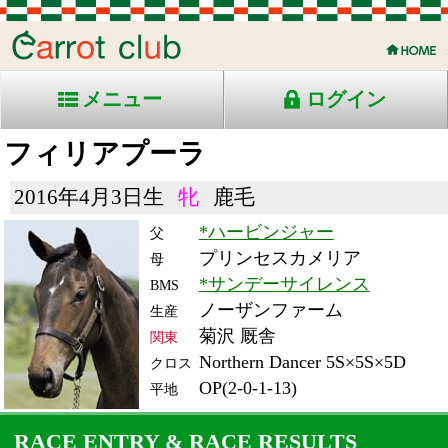
メニュー
ログイン
フィリアプーラ
2016年4月3日生
牝
鹿毛
*ハービンジャー
父
プリンセスカメリア
母
*サンデーサイレンス
BMS
ノーザンファーム
生産
菊沢 厩舎
関東
Northern Dancer 5S×5S×5D
クロス
OP(2-0-1-13)
平地
RACE ENTRY & RACE RESULTS
出走日/天候
騎手
タイム
枠
頭
備
コース/馬場状態
着
斤量
(着差)
番
人
考
レース名
体重
上り
21/10/16 (土) 曇
1
18
18
武藤
1:47.0
1
18
54
(1.4)
東京11R 芝1800良
464
34.5
国)牝)府中牝馬Ｓ-