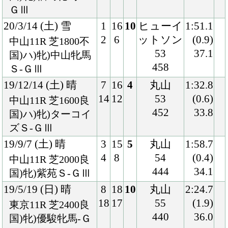
434
34.0
国)牝)桜花賞-ＧⅠ
19/1/12 (土) 曇
1
16
1
丸山
1:36.0
1
3
54
(0.0)
中山11R 芝1600良
436
34.5
国)牝)フェアリー
Ｓ-ＧⅢ
18/12/22 (土) 曇
4
16
1
アブドゥ
1:34.4
8
1
ラ
(0.2)
中山4R 芝1600良
54
35.4
混)2歳未勝利
438
18/10/14 (日) 曇
8
15
3
津村
1:49.9
15
3
54
(0.0)
東京4R 芝1800稍
440
33.5
混)2歳新馬
Back
Home
PageTop
クラブ紹介
入会案内
所属馬情報
お問合せ
著作権
個人情報保護方針
ファンド勧誘方針
アプリケーションプライバシーポリシー
PCサイト
Copyright © CARROTCLUB