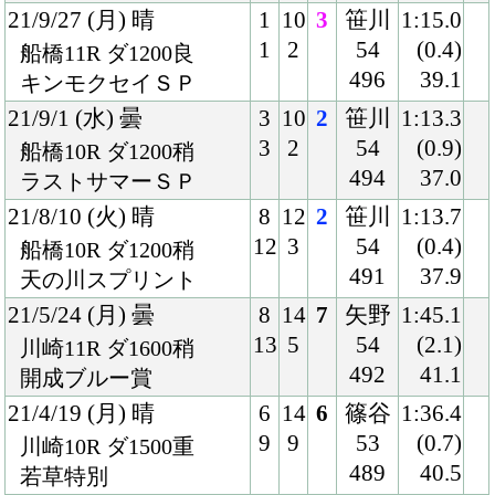
21/4/19 (月) 晴
6
14
6
篠谷
1:36.4
9
9
53
(0.7)
川崎10R ダ1500重
489
40.5
若草特別
21/4/7 (水) 晴
5
14
6
矢野
1:43.4
7
4
54
(2.0)
船橋9R ダ1600稍
489
39.7
花まつり特別
21/2/2 (火) 晴
8
12
3
吉原
1:38.0
11
5
54
(0.5)
浦和12R ダ1500重
484
38.5
節分特別
21/1/12 (火) 小雨
3
9
6
吉原
1:36.3
3
7
53.5
(0.6)
船橋10R ダ1500良
482
38.6
ハ)牝)Ｓアリッサム特
別
21/1/3 (日) 晴
7
12
11
本田
1:45.4
10
7
53
(1.7)
川崎11R ダ1600良
479
40.7
七福神特別
20/10/16 (金) 晴
8
11
7
御神
1:44.4
10
2
本
(1.7)
川崎10R ダ1600稍
55
41.7
紫苑特別
484
20/9/18 (金) 晴
2
9
3
御神
1:44.1