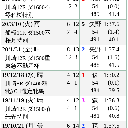
486
38.5
アジサイ賞
19/5/8 (水) 晴
5
12
12
御神
1:17.9
5
5
本
(3.1)
船橋8R ダ1200良
54
40.3
農園野菜記念
491
19/4/15 (月) 晴
8
11
1
御神
1:16.2
11
3
本
(0.1)
船橋7R ダ1200稍
54
39.6
Ｃ1七八
486
19/3/11 (月) 晴
7
12
2
御神
1:15.1
10
4
本
(0.6)
船橋7R ダ1200不
54
38.9
Ｃ2選抜
485
19/2/19 (火) 小雨
6
12
6
本田
1:16.5
7
2
54.5
(1.6)
船橋8R ダ1200良
488
40.3
Ｃ2選抜
19/1/15 (火) 晴
5
12
11
御神
1:17.7
5
2
本
(1.7)
船橋8R ダ1200良
54.5
40.5
招福賞
491
18/12/10 (月) 曇
8
12
2
御神
1:15.5
11
2
本
(0.0)
船橋7R ダ1200良