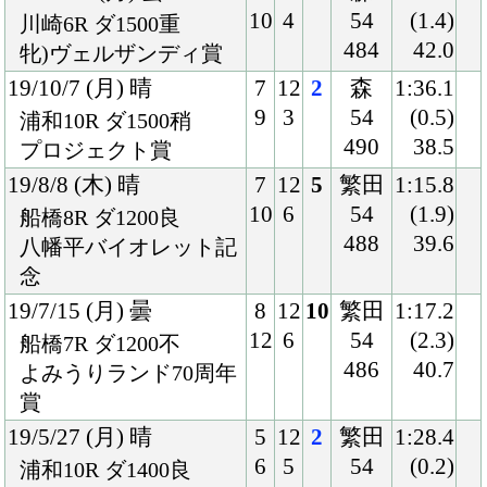
54
38.8
Ｃ2選抜
490
18/11/5 (月) 曇
3
12
4
御神
1:15.8
3
1
本
(0.4)
船橋5R ダ1200稍
54
39.8
Ｃ2選抜
491
18/10/5 (金) 小雨
8
12
4
御神
1:15.0
12
5
本
(0.6)
船橋7R ダ1200重
54
39.5
ｅプリントサービス杯
487
18/6/12 (火) 晴
6
14
11
御神
1:41.1
9
7
本
(3.1)
川崎9R ダ1500重
54
43.0
ジューンＦ賞
468
18/5/18 (金) 晴
8
11
11
御神
1:40.8
11
1
本
(4.0)
川崎7R ダ1500良
54
44.3
カーネーション特別
474
18/4/17 (火) 雨
6
12
7
丸野
2:02.2
7
2
54
(2.1)
名古屋11R ダ1800重
464
42.7
牝)東海クイーンＣ-Ｓ
ＰⅠ