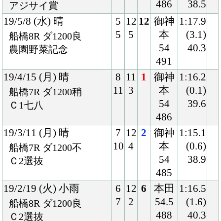
18/2/14 (水) 晴
8
12
1
御神
1:32.6
11
1
本
(0.5)
浦和1R ダ1400稍
54
40.9
3歳三
468
18/1/4 (木) 晴
7
10
1
御神
1:33.0
8
1
本
(0.1)
川崎4R ダ1400良
54
40.8
3歳七
467
17/12/6 (水) 晴
3
11
8
今野
1:47.6
3
5
54
(2.8)
船橋7R ダ1600良
472
42.4
牝)クラーベセクレタ・
Ｍ
17/10/27 (金) 晴
4
7
3
御神
1:03.0
4
1
本
(0.9)
船橋1R ダ1000重
54
37.9
ユーカリデビュー
480
Back
Home
PageTop
クラブ紹介
入会案内
所属馬情報
お問合せ
著作権
個人情報保護方針
ファンド勧誘方針