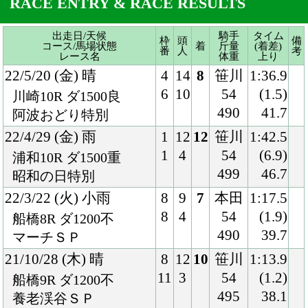
22/4/29 (金) 雨
1
12
12
笹川
1:42.5
1
4
54
(6.9)
浦和10R ダ1500重
499
46.7
昭和の日特別
22/3/22 (火) 小雨
8
9
7
本田
1:17.5
8
4
54
(1.9)
船橋8R ダ1200不
490
39.7
マーチＳＰ
21/10/28 (木) 晴
8
12
10
笹川
1:13.9
11
3
54
(1.2)
船橋9R ダ1200不
495
38.1
養老渓谷ＳＰ
21/9/27 (月) 晴
1
10
3
笹川
1:15.0
1
2
54
(0.4)
船橋11R ダ1200良
496
39.1
キンモクセイＳＰ
21/9/1 (水) 曇
3
10
2
笹川
1:13.3
3
2
54
(0.9)
船橋10R ダ1200稍
494
37.0
ラストサマーＳＰ
21/8/10 (火) 晴
8
12
2
笹川
1:13.7
12
3
54
(0.4)
船橋10R ダ1200稍
491
37.9
天の川スプリント
21/5/24 (月) 曇
8
14
7
矢野
1:45.1
13
5
54
(2.1)
川崎11R ダ1600稍
492
41.1
開成ブルー賞