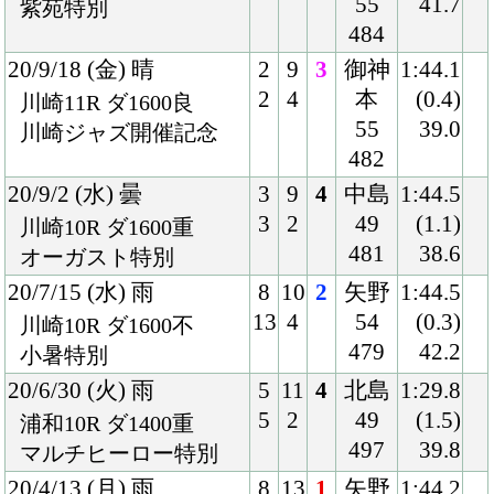
4
1
54
(0.1)
川崎8R ダ1400稍
484
39.5
牝)Ｃ1選定牝馬
19/11/19 (火) 晴
4
12
3
森
1:36.3
4
1
54
(0.6)
川崎12R ダ1500稍
481
40.8
朱雀特別
19/10/21 (月) 曇
6
14
2
森
1:37.5
10
4
54
(1.4)
川崎6R ダ1500重
484
42.0
牝)ヴェルザンディ賞
19/10/7 (月) 晴
7
12
2
森
1:36.1
9
3
54
(0.5)
浦和10R ダ1500稍
490
38.5
プロジェクト賞
19/8/8 (木) 晴
7
12
5
繁田
1:15.8
10
6
54
(1.9)
船橋8R ダ1200良
488
39.6
八幡平バイオレット記
念
19/7/15 (月) 曇
8
12
10
繁田
1:17.2
12
6
54
(2.3)
船橋7R ダ1200不
486
40.7
よみうりランド70周年
賞
19/5/27 (月) 晴
5
12
2
繁田
1:28.4
6
5
54
(0.2)
浦和10R ダ1400良