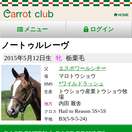
メニュー
ログイン
ノートゥルレーヴ
2015年5月12日生
牝
栃栗毛
エスポワールシチー
父
マロトウショウ
母
*ワイルドラッシュ
BMS
トウショウ産業トウショウ牧
生産
場
内田 厩舎
地方
Hail to Reason 5S×5S
クロス
B3(5-9-5-24)
平地
RACE ENTRY & RACE RESULTS
出走日/天候
騎手
タイム
枠
頭
備
コース/馬場状態
着
斤量
(着差)
番
人
考
レース名
体重
上り
22/5/20 (金) 晴
4
14
8
笹川
1:36.9
6
10
54
(1.5)
川崎10R ダ1500良
490
41.7
阿波おどり特別