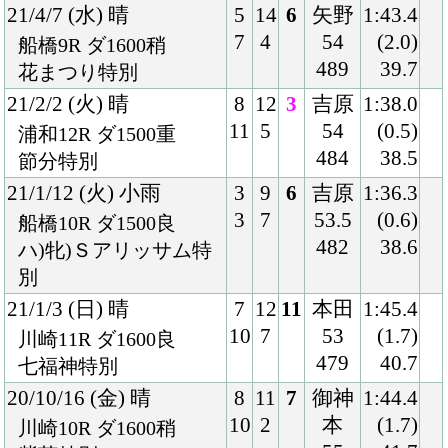
2
4
本
(0.4)
川崎11R ダ1600良
55
39.0
川崎ジャズ開催記念
482
20/9/2 (水) 曇
3
9
4
中島
1:44.5
3
2
49
(1.1)
川崎10R ダ1600重
481
38.6
オーガスト特別
20/7/15 (水) 雨
8
10
2
矢野
1:44.5
13
4
54
(0.3)
川崎10R ダ1600不
479
42.2
小暑特別
20/6/30 (火) 雨
5
11
4
北島
1:29.8
5
2
49
(1.5)
浦和10R ダ1400重
497
39.8
マルチヒーロー特別
20/4/13 (月) 雨
8
13
1
矢野
1:44.2
12
2
54
(0.0)
川崎12R ダ1600不
489
41.4
零れ桜特別
20/3/10 (火) 雨
6
12
5
矢野
1:37.6
7
4
54
(1.4)
船橋11R ダ1500不
491
40.1
桜月特別
20/1/31 (金) 晴
8
13
2
矢野
1:37.4
12
3
54
(1.5)
川崎12R ダ1500重
488
41.5
東急不動産杯
19/12/18 (水) 晴
4
12
1
森
1:30.2