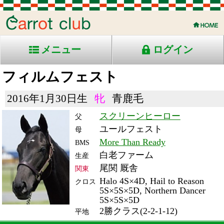
メニュー
ログイン
フィルムフェスト
2016年1月30日生
牝
青鹿毛
スクリーンヒーロー
父
ユールフェスト
母
More Than Ready
BMS
白老ファーム
生産
尾関 厩舎
関東
Halo 4S×4D, Hail to Reason
クロス
5S×5S×5D, Northern Dancer
5S×5S×5D
2勝クラス(2-2-1-12)
平地
RACE ENTRY & RACE RESULTS
出走日/天候
騎手
タイム
枠
頭
備
コース/馬場状態
着
斤量
(着差)
番
人
考
レース名
体重
上り
22/2/20 (日) 曇
3
16
15
岩田康
1:23.7
6
11
55
(1.7)
東京8R 芝1400重