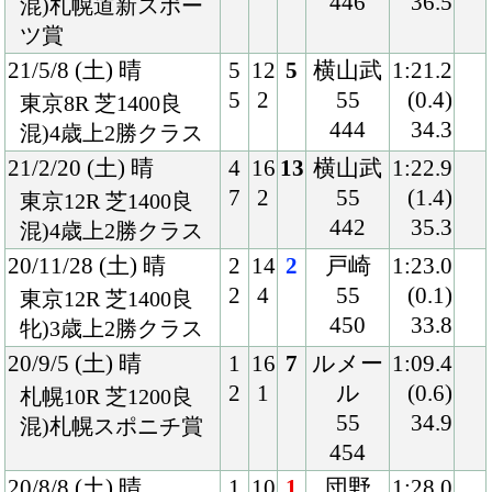
札幌10R 芝1200良
55
34.9
混)札幌スポニチ賞
454
20/8/8 (土) 晴
1
10
1
団野
1:28.0
1
6
54
(0.7)
札幌12R 芝1500良
446
34.1
牝)3歳上1勝クラス
20/7/4 (土) 曇
3
12
6
丸山
0:59.7
同
3
5
55
(1.0)
着
函館8R ダ1000稍
448
36.3
3歳上1勝クラス
20/1/18 (土) 小雨
2
18
9
川田
1:10.7
4
3
54
(0.9)
小倉8R 芝1200稍
446
37.1
牝)4歳上1勝クラス
19/8/18 (日) 晴
7
18
18
木幡育
0:57.7
14
1
50
(2.6)
新潟12R 芝1000良
438
35.5
3歳上1勝クラス
19/6/30 (日) 曇
2
16
16
戸崎
1:13.1
4
1
52
(1.6)
福島12R 芝1200不
426
38.5
混)3歳上1勝クラス
19/4/13 (土) 晴
4
12
2
戸崎
1:08.9
4
1
54
(0.1)
中山6R 芝1200良
428
34.9
混)3歳500万下
19/1/14 (月) 晴
3
16
3
ルメー
1:09.2