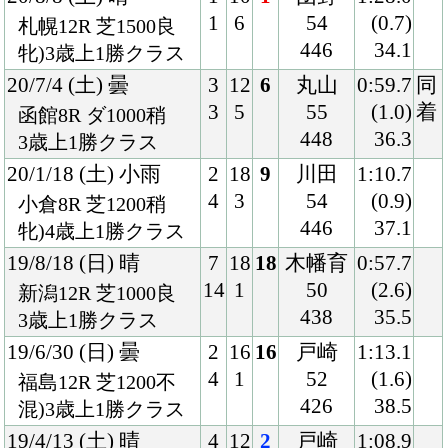
6
1
ル
(0.0)
中山7R 芝1200良
54
34.9
混)3歳500万下
428
18/11/17 (土) 晴
5
12
5
ルメー
1:22.8
6
1
ル
(0.4)
東京6R 芝1400良
54
34.2
混)2歳500万下
428
18/9/30 (日) 曇
5
16
1
ルメー
1:10.3
9
1
ル
(0.4)
中山4R 芝1200重
54
34.8
混)2歳新馬
436
Back
Home
PageTop
クラブ紹介
入会案内
所属馬情報
お問合せ
著作権
個人情報保護方針
ファンド勧誘方針
アプリケーションプライバシーポリシー
PCサイト
Copyright © CARROTCLUB