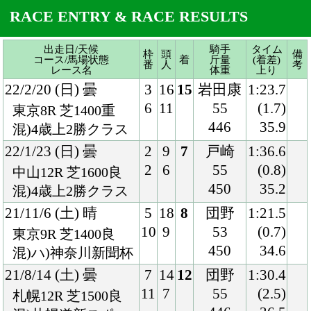
446
35.9
混)4歳上2勝クラス
22/1/23 (日) 曇
2
9
7
戸崎
1:36.6
2
6
55
(0.8)
中山12R 芝1600良
450
35.2
混)4歳上2勝クラス
21/11/6 (土) 晴
5
18
8
団野
1:21.5
10
9
53
(0.7)
東京9R 芝1400良
450
34.6
混)ハ)神奈川新聞杯
21/8/14 (土) 曇
7
14
12
団野
1:30.4
11
7
55
(2.5)
札幌12R 芝1500良
446
36.5
混)札幌道新スポー
ツ賞
21/5/8 (土) 晴
5
12
5
横山武
1:21.2
5
2
55
(0.4)
東京8R 芝1400良
444
34.3
混)4歳上2勝クラス
21/2/20 (土) 晴
4
16
13
横山武
1:22.9
7
2
55
(1.4)
東京12R 芝1400良
442
35.3
混)4歳上2勝クラス
20/11/28 (土) 晴
2
14
2
戸崎
1:23.0
2
4
55
(0.1)
東京12R 芝1400良
450
33.8
牝)3歳上2勝クラス
20/9/5 (土) 晴
1
16
7
ルメー
1:09.4
2
1
ル
(0.6)