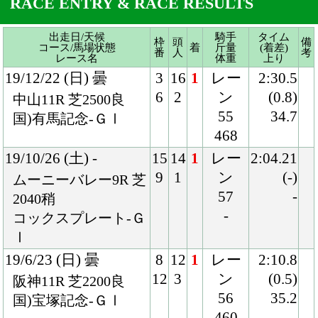
468
19/10/26 (土) -
15
14
1
レー
2:04.21
9
1
ン
(-)
ムーニーバレー9R 芝
57
-
2040稍
-
コックスプレート-Ｇ
Ⅰ
19/6/23 (日) 曇
8
12
1
レー
2:10.8
12
3
ン
(0.5)
阪神11R 芝2200良
56
35.2
国)宝塚記念-ＧⅠ
460
19/4/28 (日) -
4
13
3
マー
1:58.97
12
2
フィ
(0.16)
シャティン8R 芝2000
ー
-
良
55.5
クイーンエリザベス
458
Ⅱ世Ｃ-ＧⅠ
19/3/10 (日) 雨
7
13
2
シュ
2:00.3
11
5
タル
(0.2)
中京11R 芝2000稍
ケ
34.1
国)金鯱賞-ＧⅡ
55
458
18/12/9 (日) -
12
14
2
モレ
2:26.59
10
2
イラ
(0.03)
シャティン4R 芝2400