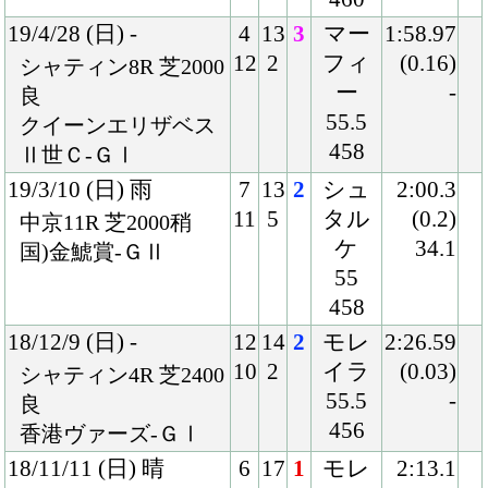
55.5
-
良
456
香港ヴァーズ-ＧⅠ
18/11/11 (日) 晴
6
17
1
モレ
2:13.1
12
3
イラ
(0.0)
京都11R 芝2200良
56
33.8
国)牝)エリザベス女
462
王杯-ＧⅠ
18/10/13 (土) 曇
8
11
2
Ｍ.デ
1:44.7
10
2
ムー
(0.0)
東京11R 芝1800良
ロ
32.6
国)牝)府中牝馬Ｓ-Ｇ
54
Ⅱ
460
18/6/3 (日) 晴
7
16
8
武豊
1:32.1
14
6
56
(0.8)
東京11R 芝1600良
448
34.2
国)安田記念-ＧⅠ
18/5/13 (日) 雨
8
18
2
武豊
1:32.3
16
1
55
(0.0)
東京11R 芝1600稍
450
32.9
国)牝)ヴィクトリア
マイル-ＧⅠ
18/4/7 (土) 晴
3
13
3
武豊
1:34.8
3
1
54
(0.0)
阪神11R 芝1600良
452
33.3
国)牝)阪神牝馬Ｓ-Ｇ
Ⅱ