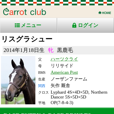
メニュー
ログイン
リスグラシュー
2014年1月18日生
牝
黒鹿毛
ハーツクライ
父
リリサイド
母
American Post
BMS
ノーザンファーム
生産
矢作 厩舎
関西
Lyphard 4S×4D×5D, Northern
クロス
Dancer 5S×5D×5D
OP(7-8-4-3)
平地
RACE ENTRY & RACE RESULTS
出走日/天候
騎手
タイム
枠
頭
備
コース/馬場状態
着
斤量
(着差)
番
人
考
レース名
体重
上り
19/12/22 (日) 曇
3
16
1
レー
2:30.5
6
2
ン
(0.8)
中山11R 芝2500良
55
34.7
国)有馬記念-ＧⅠ