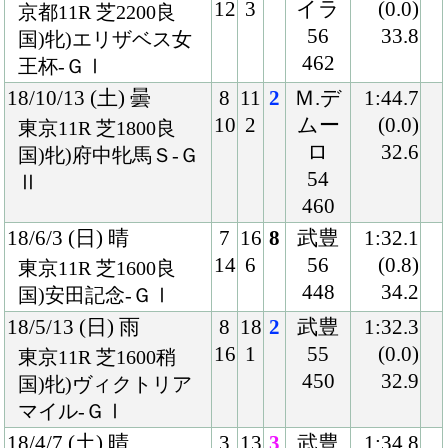
18/2/4 (日) 晴
4
16
1
武
1:34.1
8
3
55
(0.2)
東京11R 芝1600良
448
33.6
国)東京新聞杯-ＧⅢ
17/11/12 (日) 晴
3
18
8
福永
2:14.7
6
7
54
(0.4)
京都11R 芝2200良
444
33.7
国)牝)エリザベス女
王杯-ＧⅠ
17/10/15 (日) 雨
4
18
2
武
2:00.4
7
4
55
(0.2)
京都11R 芝2000重
438
36.2
国)牝)秋華賞-ＧⅠ
17/9/17 (日) 曇
3
18
3
武
1:45.8
6
3
54
(0.3)
阪神11R 芝1800良
436
33.7
国)牝)ローズＳ-ＧⅡ
17/5/21 (日) 晴
7
18
5
武
2:24.9
14
3
55
(0.8)
東京11R 芝2400良
432
34.2
国)牝)優駿牝馬-ＧⅠ
17/4/9 (日) 曇
3
17
2
武
1:34.6
6
3
55
(0.1)
阪神11R 芝1600稍
436
35.3
国)牝)桜花賞-ＧⅠ
17/3/4 (土) 晴
3
12
3
武
1:33.6
3
2
54
(0.4)
阪神11R 芝1600良