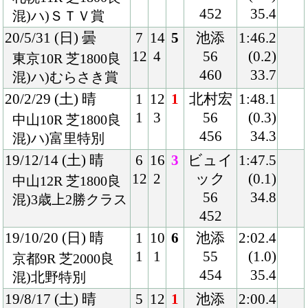
混)2歳新馬
452
Back
Home
PageTop
クラブ紹介
入会案内
所属馬情報
お問合せ
著作権
個人情報保護方針
ファンド勧誘方針
アプリケーションプライバシーポリシー
PCサイト
Copyright © CARROTCLUB