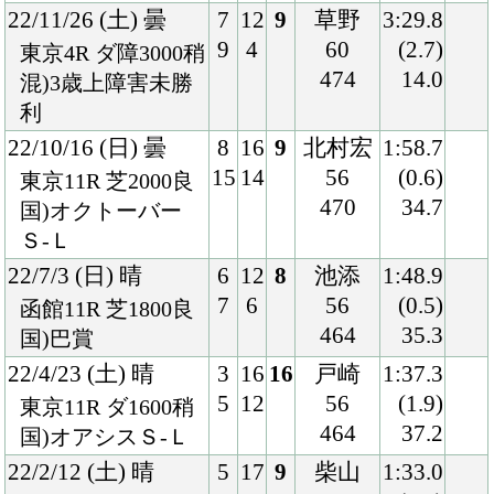
5
12
56
(1.9)
東京11R ダ1600稍
464
37.2
国)オアシスＳ-Ｌ
22/2/12 (土) 晴
5
17
9
柴山
1:33.0
10
7
54
(1.1)
阪神11R 芝1600良
458
34.4
国)ハ)洛陽Ｓ-Ｌ
21/12/19 (日) 晴
8
16
6
北村宏
1:48.2
15
5
56
(0.5)
中山11R 芝1800良
470
34.7
国)ディセンバー
Ｓ-Ｌ
21/10/17 (日) 曇
5
18
3
横山武
2:00.4
10
8
56
(0.4)
東京11R 芝2000稍
462
35.2
国)オクトーバー
Ｓ-Ｌ
21/7/4 (日) 曇
8
12
4
横山武
1:48.2
11
4
56
(0.2)
函館11R 芝1800良
458
34.7
国)巴賞
21/5/9 (日) 晴
7
18
1
北村宏
1:32.0
14
10
57
(0.1)
東京9R 芝1600良
462
34.7
混)湘南Ｓ
21/4/4 (日) 曇
3
14
8
北村宏
2:01.2
4
4
57
(0.5)
中山11R 芝2000良
464
34.8
混)美浦Ｓ