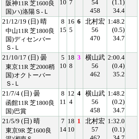
21/1/23 (土) 雨
3
14
8
北村宏
1:51.4
3
6
56
(0.8)
中山11R 芝1800重
460
36.7
混)ハ)初富士Ｓ
20/10/31 (土) 晴
8
14
11
斎藤
2:00.9
14
2
57
(1.0)
福島11R 芝2000良
454
36.2
混)フルーツライン
Ｃ
20/8/29 (土) 小雨
7
16
3
池添
2:01.6
14
5
57
(0.1)
札幌11R 芝2000良
456
36.1
混)オホーツクＳ
20/8/1 (土) 晴
5
14
5
池添
1:48.2
8
1
56
(0.4)
札幌11R 芝1800良
452
35.4
混)ハ)ＳＴＶ賞
20/5/31 (日) 曇
7
14
5
池添
1:46.2
12
4
56
(0.2)
東京10R 芝1800良
460
33.7
混)ハ)むらさき賞
20/2/29 (土) 晴
1
12
1
北村宏
1:48.1
1
3
56
(0.3)
中山10R 芝1800良
456
34.3
混)ハ)富里特別
19/12/14 (土) 晴
6
16
3
ビュイ
1:47.5
12
2
ック
(0.1)
中山12R 芝1800良