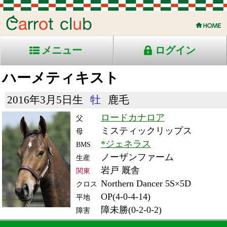
メニュー
ログイン
ハーメティキスト
2016年3月5日生
牡
鹿毛
ロードカナロア
父
ミスティックリップス
母
*ジェネラス
BMS
ノーザンファーム
生産
岩戸 厩舎
関東
Northern Dancer 5S×5D
クロス
OP(4-0-4-14)
平地
障未勝(0-2-0-2)
障害
RACE ENTRY & RACE RESULTS
出走日/天候
騎手
タイム
枠
頭
コース/馬場状態
着
斤量
(着差)
備考
番
人
レース名
体重
上り
23/11/19 (日) 晴
1
14
中
草野
-
競
1
1
60
(-)
走
福島4R 芝障2770良
470
-
中
3歳上障害未勝利