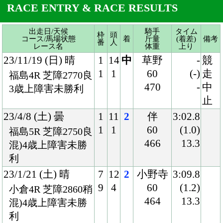
止
23/4/8 (土) 曇
1
11
2
伴
3:02.8
1
1
60
(1.0)
福島5R 芝障2750良
466
13.3
混)4歳上障害未勝
利
23/1/21 (土) 晴
7
12
2
小野寺
3:09.8
9
4
60
(1.2)
小倉4R 芝障2860稍
464
13.3
混)4歳上障害未勝
利
22/11/26 (土) 曇
7
12
9
草野
3:29.8
9
4
60
(2.7)
東京4R ダ障3000稍
474
14.0
混)3歳上障害未勝
利
22/10/16 (日) 曇
8
16
9
北村宏
1:58.7
15
14
56
(0.6)
東京11R 芝2000良
470
34.7
国)オクトーバー
Ｓ-Ｌ
22/7/3 (日) 晴
6
12
8
池添
1:48.9
7
6
56
(0.5)
函館11R 芝1800良
464
35.3
国)巴賞
22/4/23 (土) 晴
3
16
16
戸崎
1:37.3