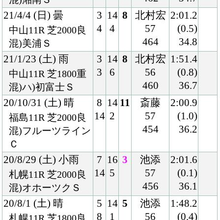
56
34.8
混)3歳上2勝クラス
452
19/10/20 (日) 晴
1
10
6
池添
2:02.4
1
1
55
(1.0)
京都9R 芝2000良
454
35.4
混)北野特別
19/8/17 (土) 晴
5
12
1
池添
2:00.4
5
4
54
(0.7)
札幌10R 芝2000良
450
35.8
富良野特別
19/6/22 (土) 小雨
7
16
5
ルメー
1:37.0
14
1
ル
(1.2)
東京12R 芝1600稍
54
35.8
混)3歳上1勝クラス
450
19/3/24 (日) 晴
4
11
3
石橋
1:51.9
4
4
56
(0.2)
中山6R 芝1800良
448
34.4
混)3歳500万下
18/12/28 (金) 晴
3
16
1
マーフ
1:49.2
5
2
ィー
(0.4)
中山3R 芝1800良
55
35.3
混)2歳未勝利
446
18/10/20 (土) 晴
3
18
4
Ｍ.デム
1:37.3
5
1
ーロ
(0.5)
東京4R 芝1600良
55
33.6