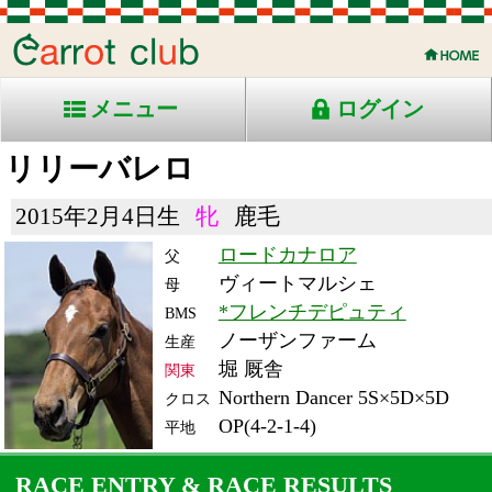
メニュー
ログイン
リリーバレロ
2015年2月4日生
牝
鹿毛
ロードカナロア
父
ヴィートマルシェ
母
*フレンチデピュティ
BMS
ノーザンファーム
生産
堀 厩舎
関東
Northern Dancer 5S×5D×5D
クロス
OP(4-2-1-4)
平地
RACE ENTRY & RACE RESULTS
出走日/天候
騎手
タイム
枠
頭
備
コース/馬場状態
着
斤量
(着差)
番
人
考
レース名
体重
上り
21/3/13 (土) 雨
1
16
14
Ｍ.デム
1:56.9
1
11
ーロ
(2.1)
中山11R 芝1800不
52
41.6
国)ハ)牝)中山牝馬