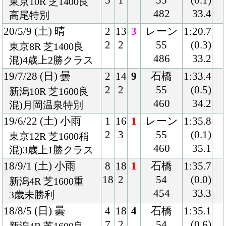
新潟4R 芝1600重
454
33.3
3歳未勝利
18/8/5 (日) 曇
4
18
4
石橋
1:35.1
7
2
54
(0.6)
新潟4R 芝1600良
454
34.2
混)3歳未勝利
18/7/15 (日) 晴
3
16
2
石橋
1:49.7
6
2
54
(0.0)
福島2R 芝1800良
460
35.6
3歳未勝利
18/6/24 (日) 晴
1
16
2
津村
1:35.8
1
1
54
(0.0)
東京4R 芝1600重
460
35.4
混)3歳未勝利
Back
Home
PageTop
クラブ紹介
入会案内
所属馬情報
お問合せ
著作権
個人情報保護方針
ファンド勧誘方針
アプリケーションプライバシーポリシー
PCサイト
Copyright © CARROTCLUB