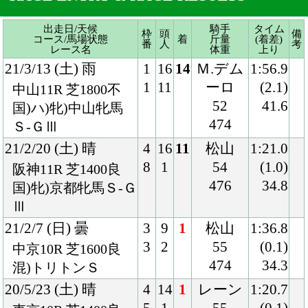
474
Ｓ-ＧⅢ
21/2/20 (土) 晴
4
16
11
松山
1:21.0
8
1
54
(1.0)
阪神11R 芝1400良
476
34.8
国)牝)京都牝馬Ｓ-Ｇ
Ⅲ
21/2/7 (日) 曇
3
9
1
松山
1:36.8
3
2
55
(0.1)
中京10R 芝1600良
474
34.3
混)トリトンＳ
20/5/23 (土) 晴
4
14
1
レーン
1:20.7
5
1
55
(0.1)
東京10R 芝1400良
482
33.4
高尾特別
20/5/9 (土) 晴
2
13
3
レーン
1:20.7
2
2
55
(0.3)
東京8R 芝1400良
486
33.2
混)4歳上2勝クラス
19/7/28 (日) 曇
2
14
9
石橋
1:33.4
2
2
55
(0.5)
新潟10R 芝1600良
460
34.2
混)月岡温泉特別
19/6/22 (土) 小雨
1
16
1
レーン
1:35.8
2
3
55
(0.1)
東京12R 芝1600稍
460
35.1
混)3歳上1勝クラス
18/9/1 (土) 小雨
8
18
1
石橋
1:35.7
18
2
54
(0.0)