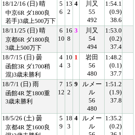
484
35.6
2歳未勝利
17/10/28 (土) 曇
2
16
6
丸田
1:23.2
3
3
55
(0.5)
新潟5R 芝1400良
486
35.4
混)2歳未勝利
17/9/2 (土) 晴
7
18
3
丸田
1:23.3
14
9
54
(0.3)
新潟5R 芝1400良
484
35.2
2歳新馬
Back
Home
PageTop
クラブ紹介
入会案内
所属馬情報
お問合せ
著作権
個人情報保護方針
ファンド勧誘方針
アプリケーションプライバシーポリシー
PCサイト
Copyright © CARROTCLUB