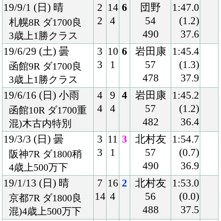
18/11/25 (日) 晴
6
16
3
川又
1:53.0
10
8
54
(0.2)
京都6R ダ1800良
494
37.4
3歳上500万下
18/7/15 (日) 曇
4
10
1
岩田
1:48.2
4
3
56
(0.1)
函館3R ダ1700稍
480
37.7
混)3歳未勝利
18/7/1 (日) 雨
7
15
9
ルメー
1:51.2
12
2
ル
(1.9)
函館4R 芝1800重
56
37.8
3歳未勝利
480
18/5/26 (土) 曇
5
18
4
ルメー
1:35.2
9
3
ル
(0.2)
京都4R 芝1600良
56
36.1
混)3歳未勝利
480
18/4/28 (土) 晴
1
16
4
川又
1:35.9
1
3
53
(0.6)
新潟5R 芝1600良
482
35.0
混)3歳未勝利
18/4/14 (土) 曇
4
16
4
川又
1:50.9
8
3
53
(0.3)
福島4R 芝1800良
484
36.0
3歳未勝利
17/11/26 (日) 晴
2
18
6
北村友
1:36.6
4
3
55
(0.5)
京都2R 芝1600良