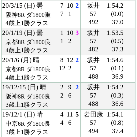
19/12/1 (日) 晴
4
11
5
岩田康
1:54.1
4
6
57
(0.8)
中京6R ダ1800良
494
37.4
3歳上1勝クラス
19/9/1 (日) 晴
2
14
6
団野
1:47.0
2
4
54
(1.2)
札幌8R ダ1700良
490
37.6
3歳上1勝クラス
19/6/29 (土) 曇
3
10
6
岩田康
1:45.4
3
1
57
(1.3)
函館9R ダ1700良
478
37.9
3歳上1勝クラス
19/6/16 (日) 小雨
4
9
4
岩田康
1:45.2
4
4
57
(1.2)
函館10R ダ1700重
482
36.4
混)木古内特別
19/3/3 (日) 曇
3
11
3
北村友
1:54.7
3
1
57
(0.7)
阪神7R ダ1800稍
490
36.9
4歳上500万下
19/1/13 (日) 晴
7
16
2
北村友
1:53.0
14
4
56
(0.0)
京都7R ダ1800良
488
37.5
混)4歳上500万下
18/12/16 (日) 晴
5
13
4
川又
1:54.1
6
2
55
(0.9)
中京6R ダ1800良
492
38.6
若手)3歳上500万下