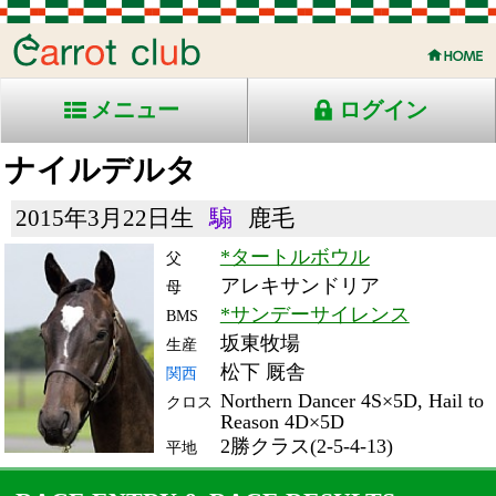
メニュー
ログイン
ナイルデルタ
2015年3月22日生
騸
鹿毛
*タートルボウル
父
アレキサンドリア
母
*サンデーサイレンス
BMS
坂東牧場
生産
松下 厩舎
関西
Northern Dancer 4S×5D, Hail to
クロス
Reason 4D×5D
2勝クラス(2-5-4-13)
平地
RACE ENTRY & RACE RESULTS
出走日/天候
騎手
タイム
枠
頭
コース/馬場状態
着
斤量
(着差)
備考
番
人
レース名
体重
上り
20/9/20 (日) 晴
2
15
4
坂井
1:52.4
2
5
57
(1.1)
中京12R ダ1800良
482
37.6
3歳上2勝クラス