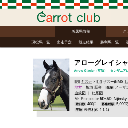
所属馬情報
ク
現役馬一覧
出走予定
競走結果
勝利馬一覧
アローグレイシ
Arrow Glacier（英語） タ
キズナ
×
ザズー(BMS:
Ta
父
母
地方
板垣 厩舎
ノーザ
生産
血統図
｜
牝系図
Mr. Prospector 5D×5D, Nijinsk
400口
5,00
総口数
募集総額
未勝利(0-4-1-1)
平地