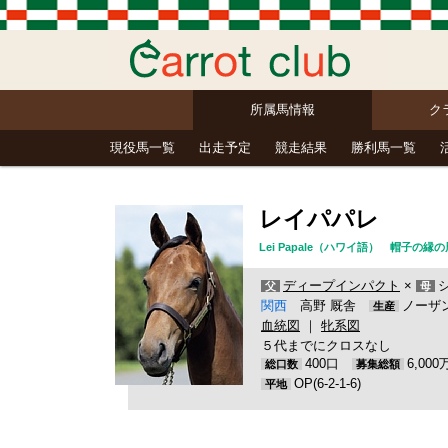
所属馬情報
ク
現役馬一覧
出走予定
競走結果
勝利馬一覧
レイパパレ
Lei Papale（ハワイ語） 帽子
ディープインパクト
×
父
母
関西
高野 厩舎
ノーザ
生産
血統図
｜
牝系図
５代までにクロスなし
400口
6,00
総口数
募集総額
OP(6-2-1-6)
平地