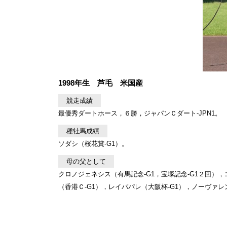
1998年生 芦毛 米国産
競走成績
最優秀ダートホース，６勝，ジャパンＣダート-JPN1。
種牡馬成績
ソダシ（桜花賞-G1）。
母の父として
クロノジェネシス（有馬記念-G1，宝塚記念-G1２回）
（香港Ｃ-G1），レイパパレ（大阪杯-G1），ノーヴァレ