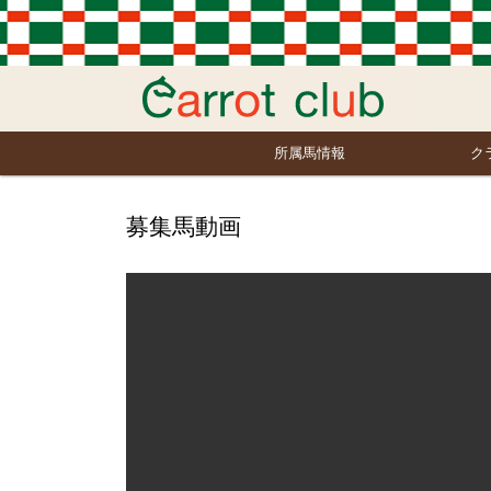
所属馬情報
ク
募集馬動画